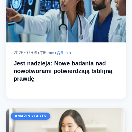
2026-07-09
•
6 min
•
9 min
Jest nadzieja: Nowe badania nad
nowotworami potwierdzają biblijną
prawdę
AMAZING FACTS