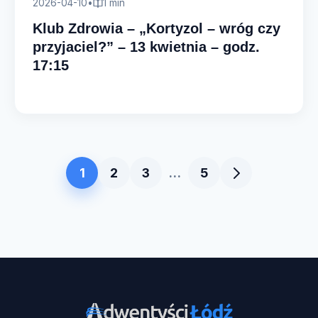
2026-04-10
•
1 min
Klub Zdrowia – „Kortyzol – wróg czy
przyjaciel?” – 13 kwietnia – godz.
17:15
1
2
3
…
5