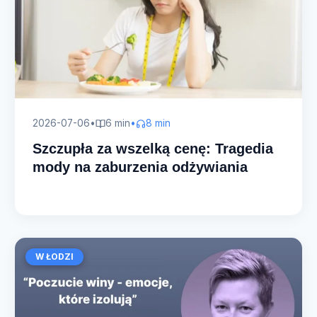
2026-07-06
•
6 min
•
8 min
Szczupła za wszelką cenę: Tragedia
mody na zaburzenia odżywiania
W ŁODZI