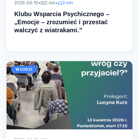
2026-04-16
•
2 min
•
3 min
Klubu Wsparcia Psychicznego –
„Emocje – zrozumieć i przestać
walczyć z wiatrakami.”
W ŁODZI