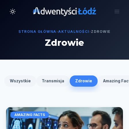
Przejdź
do
treści
STRONA GŁÓWNA
›
AKTUALNOŚCI
›
ZDROWIE
Zdrowie
Wszystkie
Transmisja
Zdrowie
Amazing Fac
AMAZING FACTS