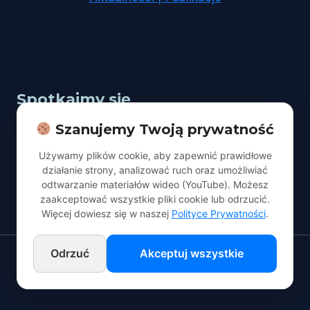
Spotkajmy się
Szanujemy Twoją prywatność
Adres:
Łódź, ul. Kopcińskiego 67
Używamy plików cookie, aby zapewnić prawidłowe
Nabożeństwo:
sobota godz. 10:00
działanie strony, analizować ruch oraz umożliwiać
odtwarzanie materiałów wideo (YouTube). Możesz
kontakt@adwentyscilodz.pl
zaakceptować wszystkie pliki cookie lub odrzucić.
Więcej dowiesz się w naszej
Polityce Prywatności
.
Odrzuć
Akceptuj wszystkie
© 2026 Kościół Adwentystów Dnia Siódmego w Łodzi.
Wszelkie prawa zastrzeżone.
Polityka Prywatności