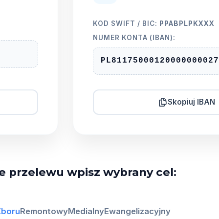
KOD SWIFT / BIC:
PPABPLPKXXX
NUMER KONTA (IBAN):
PL81
1750
0012
0000
0000
27
Skopiuj IBAN
e przelewu wpisz wybrany cel:
Zboru
Remontowy
Medialny
Ewangelizacyjny