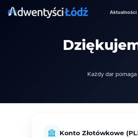
Przejdź
do
Aktualności
treści
Dziękujem
Każdy dar pomaga 
Konto Złotówkowe (PL