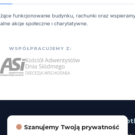
eżące funkcjonowanie budynku, rachunki oraz wspieram
kalne akcje społeczne i charytatywne.
WSPÓŁPRACUJEMY Z:
Na skróty
Spot
Szanujemy Twoją prywatność
O nas
Adres: