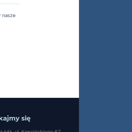
y nasze
kajmy się
Łódź, ul. Kopcińskiego 67