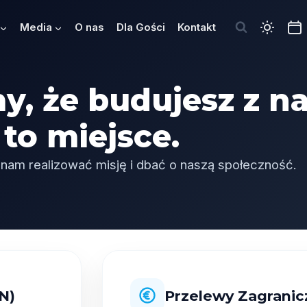
Media
O nas
Dla Gości
Kontakt
y, że budujesz z n
to miejsce.
nam realizować misję i dbać o naszą społeczność.
N)
Przelewy Zagranic