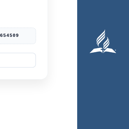
65
4509