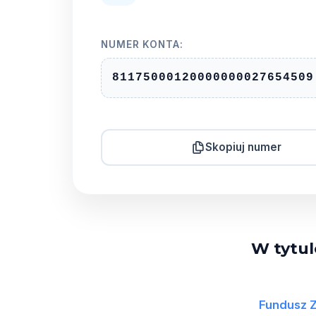
NUMER KONTA:
81
1750
0012
0000
0000
2765
4509
Skopiuj numer
W tytul
Fundusz 