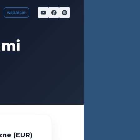
wsparcie
ami
zne (EUR)