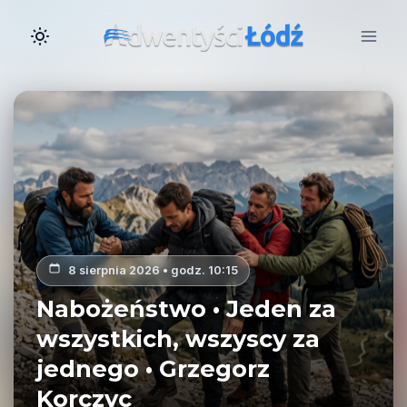
Przejdź
do
treści
8 sierpnia 2026 • godz. 10:15
Nabożeństwo • Jeden za
wszystkich, wszyscy za
jednego • Grzegorz
Korczyc