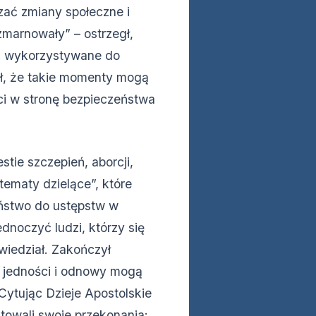
zać zmiany społeczne i
 zmarnowały” – ostrzegł,
yć wykorzystywane do
ł, że takie momenty mogą
i w stronę bezpieczeństwa
stie szczepień, aborcji,
tematy dzielące”, które
eństwo do ustępstw w
dnoczyć ludzi, którzy się
wiedział. Zakończył
 jedności i odnowy mogą
Cytując Dzieje Apostolskie
ntowali swoje przekonania: