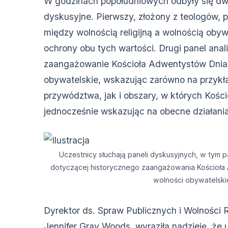
W godzinach popołudniowych odbyły się dw
dyskusyjne. Pierwszy, złożony z teologów, p
między wolnością religijną a wolnością oby
ochrony obu tych wartości. Drugi panel anal
zaangażowanie Kościoła Adwentystów Dnia
obywatelskie, wskazując zarówno na przykł
przywództwa, jak i obszary, w których Kości
jednocześnie wskazując na obecne działania
Uczestnicy słuchają paneli dyskusyjnych, w tym 
dotyczącej historycznego zaangażowania Kościoł
wolności obywatelski
Dyrektor ds. Spraw Publicznych i Wolności R
Jennifer Gray Woods, wyraziła nadzieję, że u