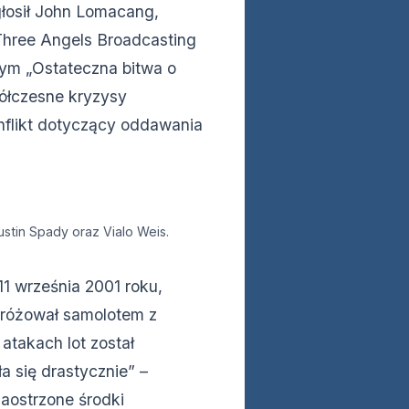
łosił John Lomacang,
w Three Angels Broadcasting
ym „Ostateczna bitwa o
ółczesne kryzysy
nflikt dotyczący oddawania
stin Spady oraz Vialo Weis.
1 września 2001 roku,
dróżował samolotem z
takach lot został
 się drastycznie” –
zaostrzone środki