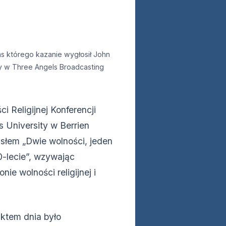
s którego kazanie wygłosił John
cy w Three Angels Broadcasting
i Religijnej Konferencji
 University w Berrien
słem „Dwie wolności, jeden
0-lecie”, wzywając
ie wolności religijnej i
nktem dnia było