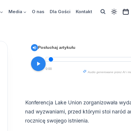
Media
O nas
Dla Gości
Kontakt
Posłuchaj artykułu
0:00
Audio generowane przez AI i m
Konferencja Lake Union zorganizowała wydar
nad wyzwaniami, przed którymi stoi naród 
rocznicę swojego istnienia.