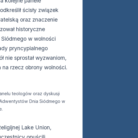
a kolejne panele
odkreślił ścisły związek
watelską oraz znaczenie
izował historyczne
 Siódmego w wolności
ady pryncypialnego
ół nie sprostał wyzwaniom,
 na rzecz obrony wolności.
panelu teologów oraz dyskusji
a Adwentystów Dnia Siódmego w
e.
eligijnej Lake Union,
czestnicy opuścili