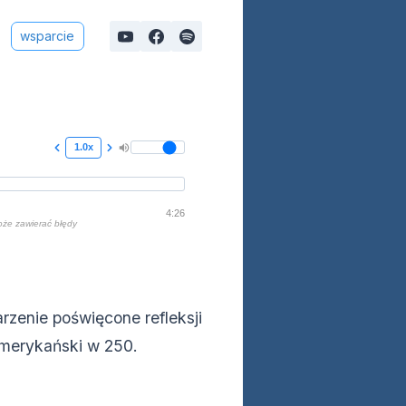
wsparcie
1.0x
4:26
oże zawierać błędy
zenie poświęcone refleksji
amerykański w 250.