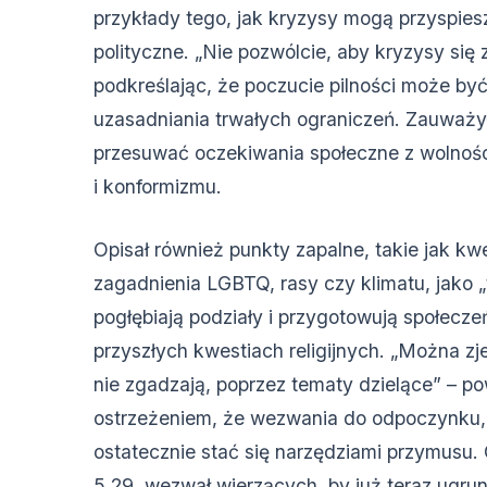
przykłady tego, jak kryzysy mogą przyspies
polityczne. „Nie pozwólcie, aby kryzysy się
podkreślając, że poczucie pilności może b
uzasadniania trwałych ograniczeń. Zauważy
przesuwać oczekiwania społeczne z wolnośc
i konformizmu.
Opisał również punkty zapalne, takie jak kwe
zagadnienia LGBTQ, rasy czy klimatu, jako „
pogłębiają podziały i przygotowują społecz
przyszłych kwestiach religijnych. „Można zje
nie zgadzają, poprzez tematy dzielące” – po
ostrzeżeniem, że wezwania do odpoczynku,
ostatecznie stać się narzędziami przymusu. 
5,29, wezwał wierzących, by już teraz ugru