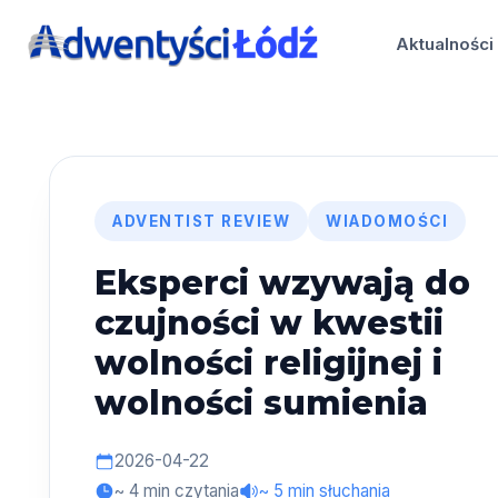
Przejdź
do
Aktualności
treści
ADVENTIST REVIEW
WIADOMOŚCI
Eksperci wzywają do
czujności w kwestii
wolności religijnej i
wolności sumienia
2026-04-22
~ 4 min czytania
~ 5 min słuchania