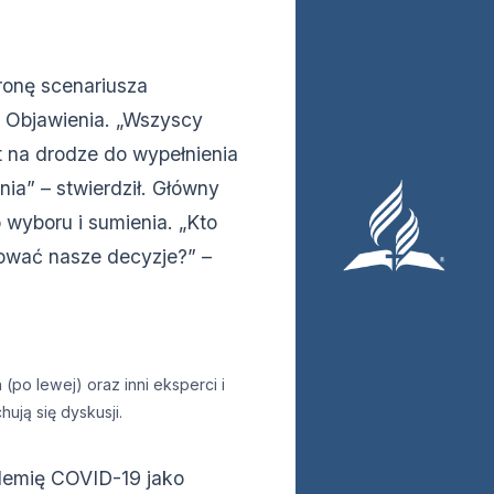
onę scenariusza
i Objawienia. „Wszyscy
 na drodze do wypełnienia
enia” – stwierdził. Główny
 wyboru i sumienia. „Kto
ować nasze decyzje?” –
po lewej) oraz inni eksperci i
hują się dyskusji.
demię COVID-19 jako