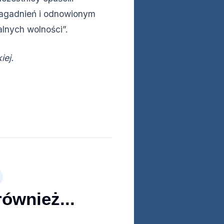
zagadnień i odnowionym
lnych wolności”.
iej.
również...