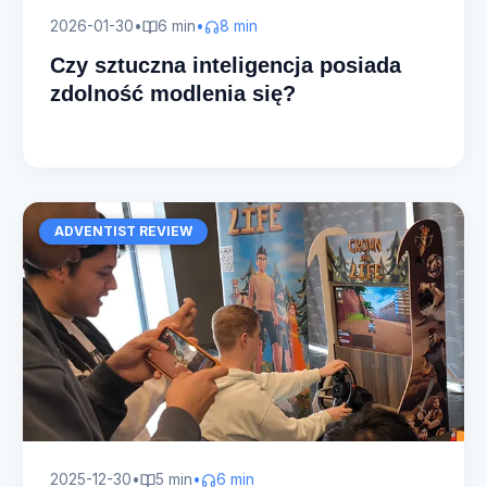
2026-01-30
•
6 min
•
8 min
Czy sztuczna inteligencja posiada
zdolność modlenia się?
ADVENTIST REVIEW
2025-12-30
•
5 min
•
6 min