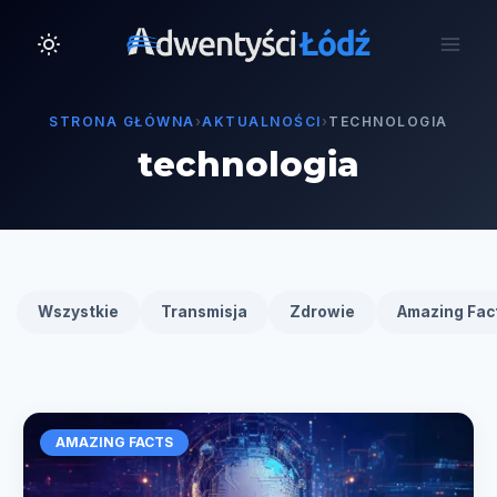
Przejdź
do
treści
STRONA GŁÓWNA
›
AKTUALNOŚCI
›
TECHNOLOGIA
technologia
Wszystkie
Transmisja
Zdrowie
Amazing Fac
AMAZING FACTS