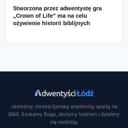
Stworzona przez adwentystę gra
„Crown of Life” ma na celu
ożywienie historii biblijnych
Jesteśmy chrześcijańską wspólnotą opartą na
Biblii. Szukamy Boga, służymy ludziom i dzielimy
się nadzieją.