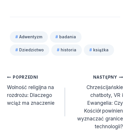
#
Adwentyzm
#
badania
Tagi
#
Dziedzictwo
#
historia
#
książka
wpisu:
Nawigacja
POPRZEDNI
NASTĘPNY
Wolność religijna na
Chrześcijańskie
wpisu
rozdrożu: Dlaczego
chatboty, VR i
wciąż ma znaczenie
Ewangelia: Czy
Kościół powinien
wyznaczać granice
technologii?