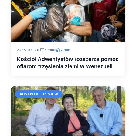
2026-07-21
•
6 min
•
7 min
Kościół Adwentystów rozszerza pomoc
ofiarom trzęsienia ziemi w Wenezueli
ADVENTIST REVIEW