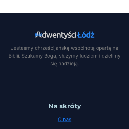
Jesteśmy chrześcijańską wspólnotą opartą na
Biblii. Szukamy Boga, służymy ludziom i dzielimy
się nadzieją.
Na skróty
O nas