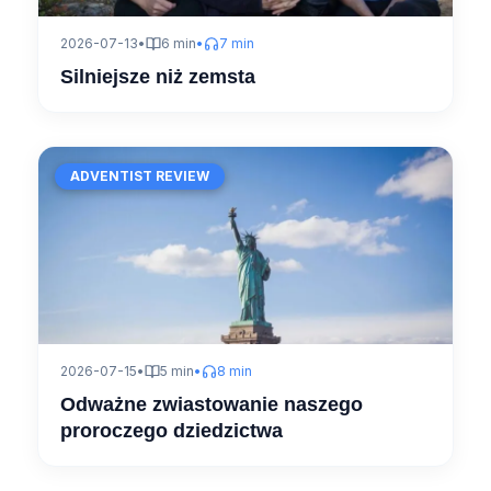
2026-07-13
•
6 min
•
7 min
Silniejsze niż zemsta
ADVENTIST REVIEW
2026-07-15
•
5 min
•
8 min
Odważne zwiastowanie naszego
proroczego dziedzictwa