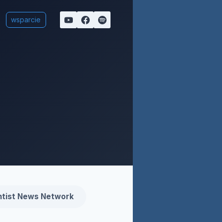
wsparcie
tist News Network