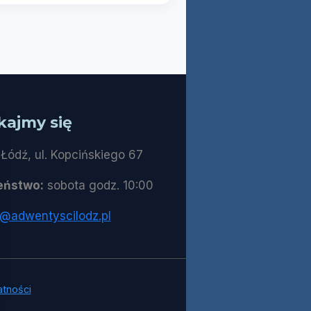
kajmy się
Łódź, ul. Kopcińskiego 67
eństwo:
sobota godz. 10:00
t@adwentyscilodz.pl
atności