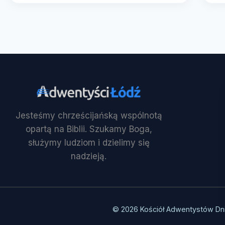
Jesteśmy chrześcijańską wspólnotą
opartą na Biblii. Szukamy Boga,
służymy ludziom i dzielimy się
nadzieją.
© 2026 Kościół Adwentystów Dn