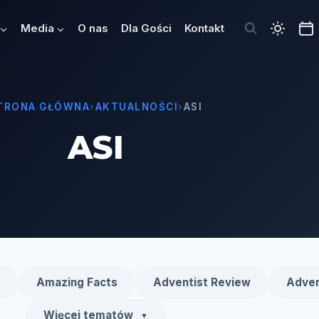
Media
O nas
Dla Gości
Kontakt
TRONA GŁÓWNA
›
AKTUALNOŚCI
›
ASI
ASI
e
Amazing Facts
Adventist Review
Adven
Więcej tematów
▼