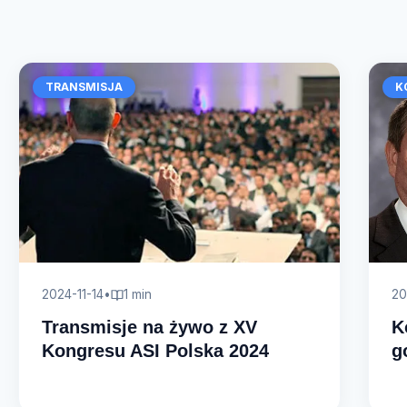
TRANSMISJA
K
2024-11-14
•
1 min
20
Transmisje na żywo z XV
K
Kongresu ASI Polska 2024
g