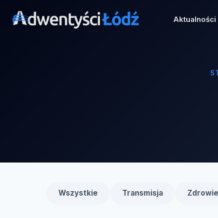
Przejdź
do
Aktualności
treści
S
Wszystkie
Transmisja
Zdrowi