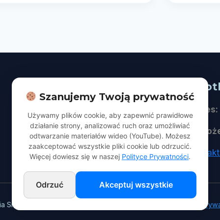
Na skróty
Spot
Szanujemy Twoją prywatność
O nas
Adres:
Używamy plików cookie, aby zapewnić prawidłowe
działanie strony, analizować ruch oraz umożliwiać
Dla Gości
Naboż
odtwarzanie materiałów wideo (YouTube). Możesz
zaakceptować wszystkie pliki cookie lub odrzucić.
Aktualności | Publikacje
kontak
Więcej dowiesz się w naszej
Polityce Prywatności
.
Odrzuć
Akceptuj wszystkie
ia Siódmego w Łodzi. Wszelkie prawa zastrzeżone.
Polityka Pryw