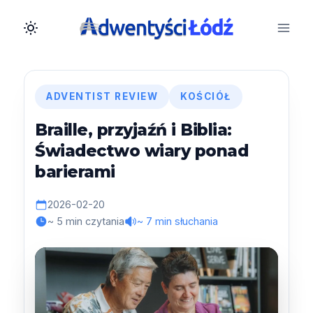
Przejdź
do
treści
ADVENTIST REVIEW
KOŚCIÓŁ
Braille, przyjaźń i Biblia:
Świadectwo wiary ponad
barierami
2026-02-20
~ 5 min czytania
~ 7 min słuchania