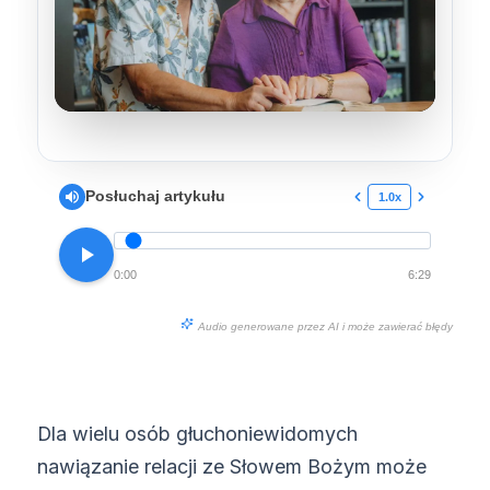
Posłuchaj artykułu
1.0x
0:00
6:29
Audio generowane przez AI i może zawierać błędy
Dla wielu osób głuchoniewidomych
nawiązanie relacji ze Słowem Bożym może