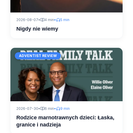
2026-08-07
•
4 min
•
5 min
Nigdy nie wiemy
ADVENTIST REVIEW
2026-07-30
•
6 min
•
9 min
Rodzice marnotrawnych dzieci: Łaska,
granice i nadzieja