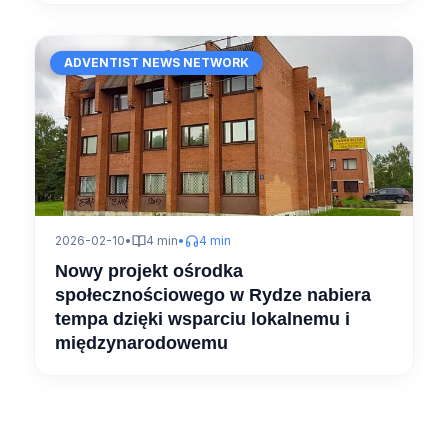
ADVENTIST NEWS NETWORK
2026-02-10
•
4 min
•
4 min
Nowy projekt ośrodka
społecznościowego w Rydze nabiera
tempa dzięki wsparciu lokalnemu i
międzynarodowemu