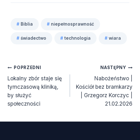
#
Biblia
#
niepełnosprawność
Tagi
#
świadectwo
#
technologia
#
wiara
wpisu:
Nawigacja
POPRZEDNI
NASTĘPNY
Lokalny zbór staje się
Nabożeństwo |
wpisu
tymczasową kliniką,
Kościół bez bramkarzy
by służyć
| Grzegorz Korczyc |
społeczności
21.02.2026