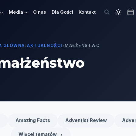
Media
O nas
Dla Gości
Kontakt
A GŁÓWNA
›
AKTUALNOŚCI
›
MAŁŻEŃSTWO
małżeństwo
e
Amazing Facts
Adventist Review
Adven
Więcej tematów
▼