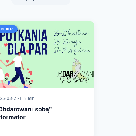
OŚCIÓŁ
25-03-21
•
2 min
Obdarowani sobą” –
nformator