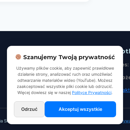
Na skróty
Spot
Szanujemy Twoją prywatność
O nas
Adres:
Używamy plików cookie, aby zapewnić prawidłowe
działanie strony, analizować ruch oraz umożliwiać
Dla Gości
Naboż
odtwarzanie materiałów wideo (YouTube). Możesz
zaakceptować wszystkie pliki cookie lub odrzucić.
Aktualności | Publikacje
kontak
Więcej dowiesz się w naszej
Polityce Prywatności
.
Odrzuć
Akceptuj wszystkie
ia Siódmego w Łodzi. Wszelkie prawa zastrzeżone.
Polityka Pryw