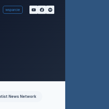
wsparcie
tist News Network