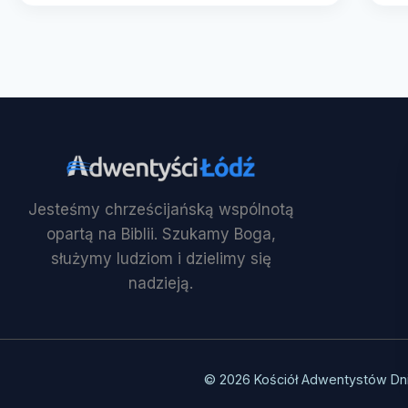
Jesteśmy chrześcijańską wspólnotą
opartą na Biblii. Szukamy Boga,
służymy ludziom i dzielimy się
nadzieją.
© 2026 Kościół Adwentystów Dn