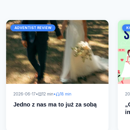
ADVENTIST REVIEW
K
2026-06-17
•
12 min
•
18 min
20
Jedno z nas ma to już za sobą
„
i