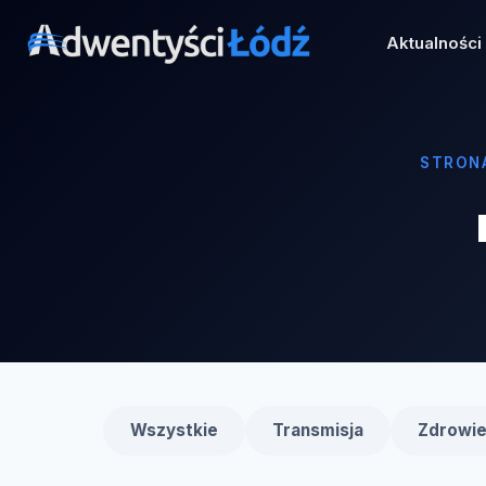
Przejdź
do
Aktualności
treści
STRON
Wszystkie
Transmisja
Zdrowi