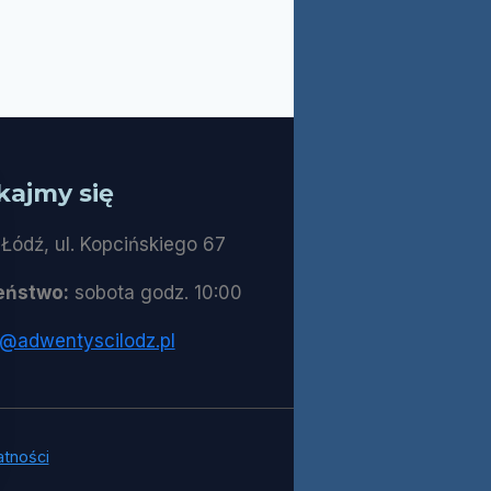
kajmy się
Łódź, ul. Kopcińskiego 67
eństwo:
sobota godz. 10:00
t@adwentyscilodz.pl
atności