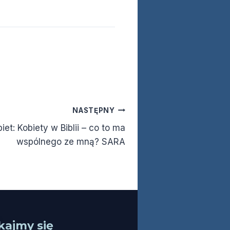
NASTĘPNY
iet: Kobiety w Biblii – co to ma
wspólnego ze mną? SARA
kajmy się