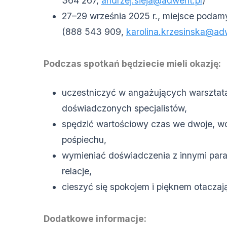
364 267,
andrzej.sieja@adwent.pl
)
27–29 września 2025 r., miejsce podam
(888 543 909,
karolina.krzesinska@ad
Podczas spotkań będziecie mieli okazję:
uczestniczyć w angażujących warsztat
doświadczonych specjalistów,
spędzić wartościowy czas we dwoje, w
pośpiechu,
wymieniać doświadczenia z innymi para
relacje,
cieszyć się spokojem i pięknem otaczają
Dodatkowe informacje: