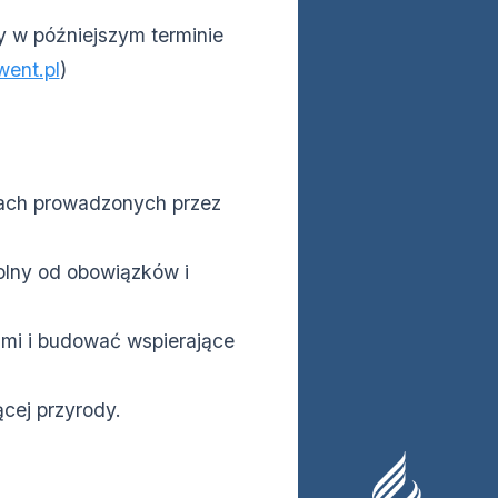
y w późniejszym terminie
went.pl
)
ach prowadzonych przez
olny od obowiązków i
mi i budować wspierające
cej przyrody.