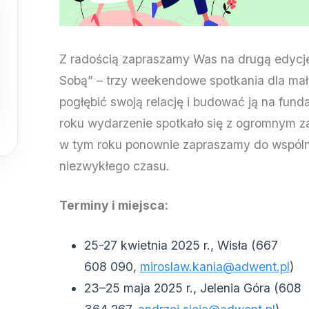
Z radością zapraszamy Was na drugą edyc
Sobą” – trzy weekendowe spotkania dla mał
pogłębić swoją relację i budować ją na fun
roku wydarzenie spotkało się z ogromnym za
w tym roku ponownie zapraszamy do wspóln
niezwykłego czasu.
Terminy i miejsca:
25-27 kwietnia 2025 r., Wisła (667
608 090,
miroslaw.kania@adwent.pl
)
23–25 maja 2025 r., Jelenia Góra (608