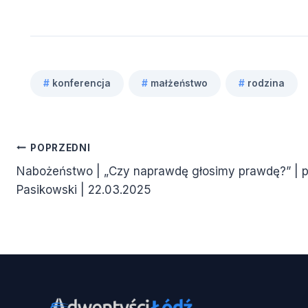
#
konferencja
#
małżeństwo
#
rodzina
Tagi
wpisu:
Nawigacja
POPRZEDNI
Nabożeństwo | „Czy naprawdę głosimy prawdę?” | p
wpisu
Pasikowski | 22.03.2025