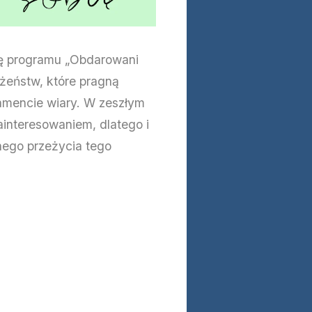
ję programu „Obdarowani
żeństw, które pragną
damencie wiary. W zeszłym
interesowaniem, dlatego i
ego przeżycia tego