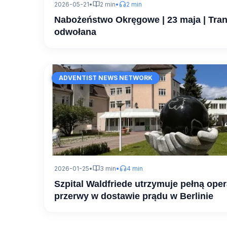
2026-05-21
•
2 min
•
2 min
Nabożeństwo Okręgowe | 23 maja | Tra
odwołana
ADVENTIST NEWS NETWORK
2026-01-25
•
3 min
•
4 min
Szpital Waldfriede utrzymuje pełną op
przerwy w dostawie prądu w Berlinie