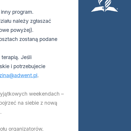
inny program.
ziału należy zgłaszać
towe powyżej).
kosztach zostaną podane
erapią. Jeśli
ie i potrzebujecie
zina@adwent.pl
.
 wyjątkowych weekendach –
pojrzeć na siebie z nową
.
ołu organizatorów,