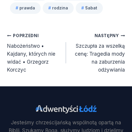
Tagi
#
prawda
#
rodzina
#
Sabat
wpisu:
Nawigacja
POPRZEDNI
NASTĘPNY
Nabożeństwo •
Szczupła za wszelką
wpisu
Kajdany, których nie
cenę: Tragedia mody
widać • Grzegorz
na zaburzenia
Korczyc
odżywiania
Jesteśmy chrześcijańską wspólnotą opartą na
Biblii. Szukamy Boga, służymy ludziom i dzielimy