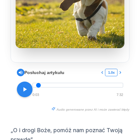
Posłuchaj artykułu
1.0x
0:03
7:32
Audio generowane przez AI i może zawierać błędy
„O i drogi Boże, pomóż nam poznać Twoją
prawdę”.