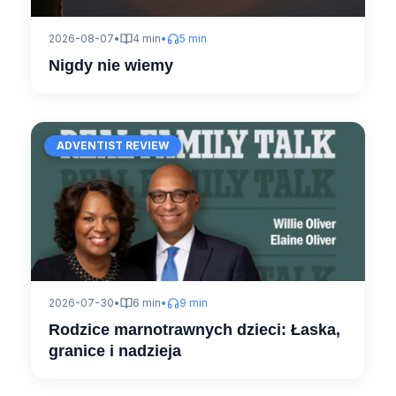
2026-08-07
•
4 min
•
5 min
Nigdy nie wiemy
ADVENTIST REVIEW
2026-07-30
•
6 min
•
9 min
Rodzice marnotrawnych dzieci: Łaska,
granice i nadzieja