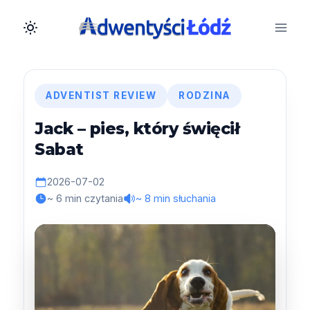
Przejdź
do
treści
ADVENTIST REVIEW
RODZINA
Jack – pies, który święcił
Sabat
2026-07-02
~ 6 min czytania
~ 8 min słuchania