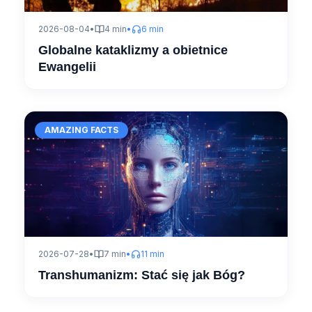
2026-08-04
•
4 min
•
6 min
Globalne kataklizmy a obietnice
Ewangelii
AMAZING FACTS
2026-07-28
•
7 min
•
11 min
Transhumanizm: Stać się jak Bóg?