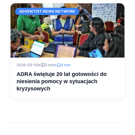
ADVENTIST NEWS NETWORK
2026-03-05
•
3 min
•
4 min
ADRA świętuje 20 lat gotowości do
niesienia pomocy w sytuacjach
kryzysowych