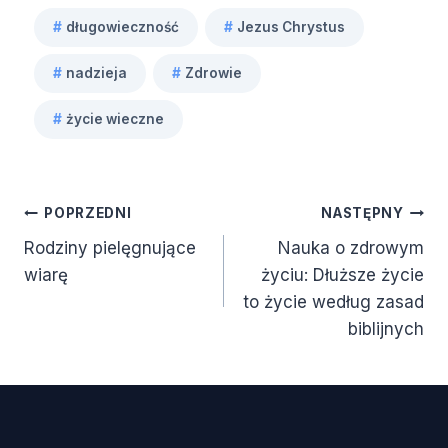
#
długowieczność
#
Jezus Chrystus
#
nadzieja
#
Zdrowie
Tagi
wpisu:
#
życie wieczne
Nawigacja
POPRZEDNI
NASTĘPNY
Rodziny pielęgnujące
Nauka o zdrowym
wpisu
wiarę
życiu: Dłuższe życie
to życie według zasad
biblijnych