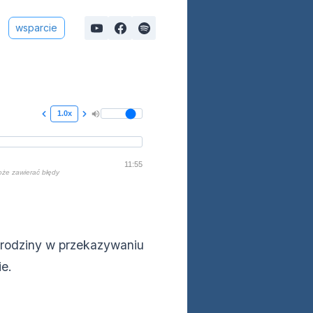
wsparcie
1.0x
11:55
oże zawierać błędy
 rodziny w przekazywaniu
ie.