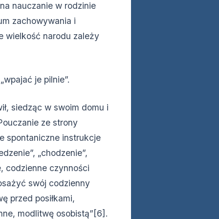
na nauczanie w rodzinie
trum zachowywania i
e wielkość narodu zależy
wpajać je pilnie”.
ił, siedząc w swoim domu i
 Pouczanie ze strony
e spontaniczne instrukcje
edzenie”, „chodzenie”,
e, codzienne czynności
osażyć swój codzienny
ę przed posiłkami,
nne, modlitwę osobistą”[6].