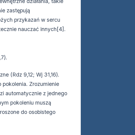
ewnętrzne działania, takie
ie zastępują
ożych przykazań w sercu
tecznie nauczać innych[4].
o
7).
e (Rdz 9,12; Wj 31,16).
o pokolenia. Zrozumienie
zi automatycznie z jednego
jnym pokoleniu muszą
proszone do osobistego