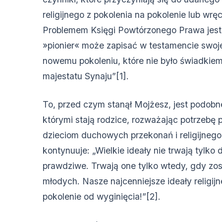
religijnego z pokolenia na pokolenie lub wr
Problemem Księgi Powtórzonego Prawa jest 
»pionier« może zapisać w testamencie swoj
nowemu pokoleniu, które nie było świadkie
majestatu Synaju”[1].
To, przed czym stanął Mojżesz, jest podob
którymi stają rodzice, rozważając potrzebę
dzieciom duchowych przekonań i religijneg
kontynuuje: „Wielkie ideały nie trwają tylko 
prawdziwe. Trwają one tylko wtedy, gdy zo
młodych. Nasze najcenniejsze ideały religij
pokolenie od wyginięcia!”[2].