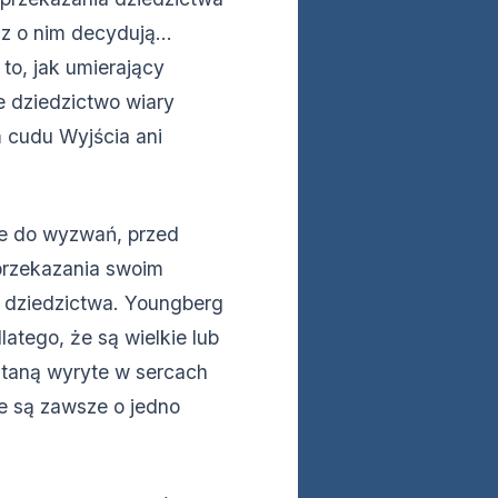
ęcz o nim decydują…
to, jak umierający
e dziedzictwo wiary
m cudu Wyjścia ani
ne do wyzwań, przed
 przekazania swoim
o dziedzictwa. Youngberg
dlatego, że są wielkie lub
staną wyryte w sercach
ne są zawsze o jedno