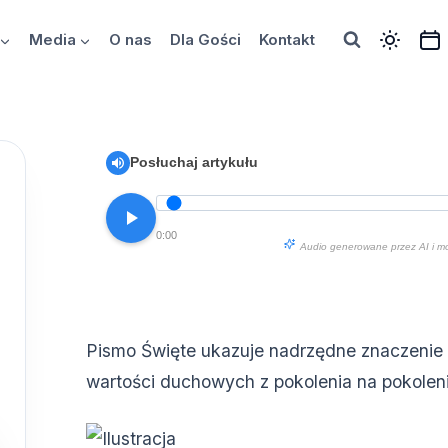
Media
O nas
Dla Gości
Kontakt
Posłuchaj artykułu
0:00
Audio generowane przez AI i m
Pismo Święte ukazuje nadrzędne znaczenie
wartości duchowych z pokolenia na pokolen