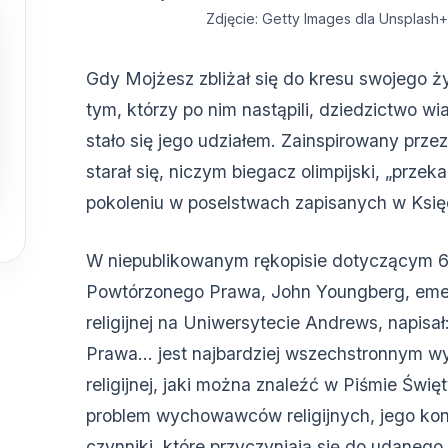
Zdjęcie: Getty Images dla Unsplash
Gdy Mojżesz zbliżał się do kresu swojego ż
tym, którzy po nim nastąpili, dziedzictwo wia
stało się jego udziałem. Zainspirowany prz
starał się, niczym biegacz olimpijski, „prz
pokoleniu w poselstwach zapisanych w Ksi
W niepublikowanym rękopisie dotyczącym 6.
Powtórzonego Prawa, John Youngberg, emer
religijnej na Uniwersytecie Andrews, napisa
Prawa… jest najbardziej wszechstronnym w
religijnej, jaki można znaleźć w Piśmie Świę
problem wychowawców religijnych, jego kon
czynniki, które przyczyniają się do udanego