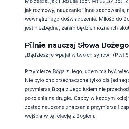
Mojżesza, jak i Jezusa (por. Mt 22,37.38). Z
jak rozmowy, nauczanie i inne zachowania, n
wewnętrznego doświadczenia. Miłość do B
jest niezbędna, zanim będzie można ich sku
Pilnie nauczaj Słowa Bożeg
„Będziesz je wpajał w twoich synów” (Pwt 6,
Przymierze Boga z Jego ludem ma być wieczn
Nie było ono przeznaczone tylko dla jedneg
przymierza Boga z Jego ludem nie przechod
pokolenia na drugie. Osoby w każdym kole
zostać nauczone znaczenia przymierza i za
wejścia w tę relację z Bogiem.