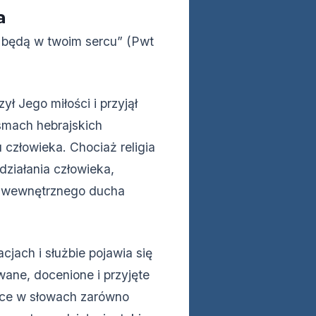
a
ę, będą w twoim sercu” (Pwt
ł Jego miłości i przyjął
smach hebrajskich
 człowieka. Chociaż religia
ziałania człowieka,
, wewnętrznego ducha
jach i służbie pojawia się
ane, docenione i przyjęte
sce w słowach zarówno