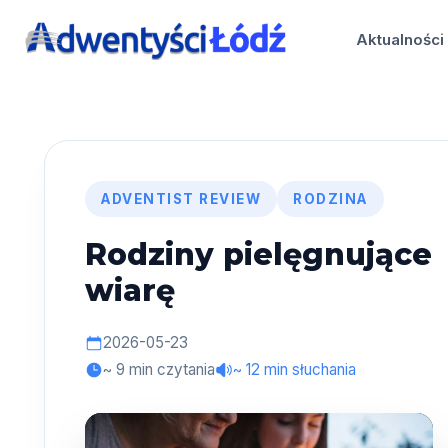
Przejdź
do
Aktualności
treści
ADVENTIST REVIEW
RODZINA
Rodziny pielęgnujące
wiarę
2026-05-23
~ 9 min czytania
~ 12 min słuchania