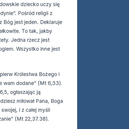
ydowskie dziecko uczy się
ynie”. Pośród religii z
 Bóg jest jeden. Deklaruje
łkowite. To tak, jakby
ety. Jedna rzecz jest
ogiem. Wszystko inne jest
jpierw Królestwa Bożego i
zie wam dodane” (Mt 6,33).
6,5, ogłaszając ją
dziesz miłował Pana, Boga
wojej, i z całej myśli
zanie” (Mt 22,37.38).