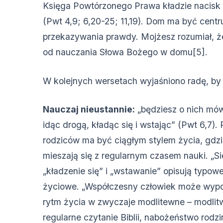
Księga Powtórzonego Prawa kładzie nacisk 
(Pwt 4,9; 6,20-25; 11,19). Dom ma być cen
przekazywania prawdy. Mojżesz rozumiał, ż
od nauczania Słowa Bożego w domu[5].
W kolejnych wersetach wyjaśniono radę, by „
Nauczaj nieustannie:
„będziesz o nich mów
idąc drogą, kładąc się i wstając” (Pwt 6,7).
rodziców ma być ciągłym stylem życia, gdzi
mieszają się z regularnym czasem nauki. „Si
„kładzenie się” i „wstawanie” opisują typow
życiowe. „Współczesny człowiek może wyp
rytm życia w zwyczaje modlitewne – modlitw
regularne czytanie Biblii, nabożeństwo rodzi