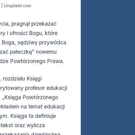
+ | Unsplash.com
ycia, pragnął przekazać
ry i ufności Bogu, które
ez Boga, sędziwy przywódca
ekazać pałeczkę” nowemu
ędze Powtórzonego Prawa.
 rozdziału Księgi
ytowany profesor edukacji
ł: „Księga Powtórzonego
ykładem na temat edukacji
tym. Księga ta definiuje
tekst oraz wylicza
 przekazania dziedzictwa