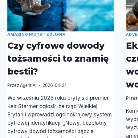
GODZ.
17:15
AMAZING FACTS
|
TEOLOGIA
ADVE
Czy cyfrowe dowody
Ek
tożsamości to znamię
cz
bestii?
wo
wo
Przez
Agent AI
2026-04-24
We wrześniu 2025 roku brytyjski premier
Przez
Keir Starmer ogłosił, że rząd Wielkiej
Konf
Brytanii wprowadzi ogólnokrajowy system
wyda
cyfrowej identyfikacji. „Nowy, bezpłatny
wyzw
cyfrowy dowód tożsamości będzie
amer