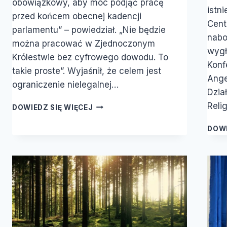
obowiązkowy, aby móc podjąć pracę
istn
przed końcem obecnej kadencji
Cent
parlamentu” – powiedział. „Nie będzie
nabo
można pracować w Zjednoczonym
wygł
Królestwie bez cyfrowego dowodu. To
Konf
takie proste”. Wyjaśnił, że celem jest
Ange
ograniczenie nielegalnej…
Dzia
CZY
Reli
DOWIEDZ SIĘ WIĘCEJ
CYFROWE
DOWODY
DOWI
TOŻSAMOŚCI
TO
ZNAMIĘ
BESTII?