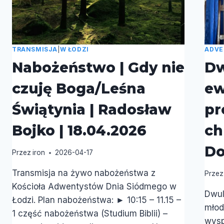
TRANSMISJA
|
W ŁODZI
ADVE
Nabożeństwo | Gdy nie
Dw
czuję Boga/Leśna
ew
Świątynia | Radosław
pr
Bojko | 18.04.2026
ch
Do
Przez
iron
2026-04-17
Transmisja na żywo nabożeństwa z
Przez
Kościoła Adwentystów Dnia Siódmego w
Dwul
Łodzi. Plan nabożeństwa: ► 10:15 – 11.15 –
młod
1 część nabożeństwa (Studium Biblii) –
wysp