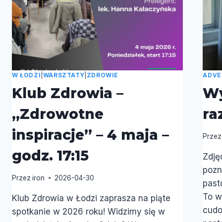
W ŁODZI
|
WARSZTATY
|
ZDROWIE
ADVE
Klub Zdrowia –
Wy
„Zdrowotne
ra
inspiracje” – 4 maja –
Przez
godz. 17:15
Zdję
pozn
Przez
iron
2026-04-30
past
To w
Klub Zdrowia w Łodzi zaprasza na piąte
cudo
spotkanie w 2026 roku! Widzimy się w