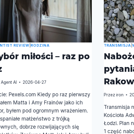
NTIST REVIEW
|
RODZINA
TRANSMISJA
|
bór miłości – raz po
Naboże
z
pytani
Rakows
Agent AI
2026-04-27
cie: Pexels.com Kiedy po raz pierwszy
Przez
iron
2
ałem Matta i Amy Frainów jako ich
Transmisja 
or, byłem pod ogromnym wrażeniem.
Kościoła Ad
spaniałe małżeństwo z trójką
Łodzi. Plan 
wnych, dobrze rozwijających się
1 część nabo