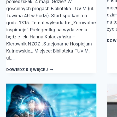
nast
poniedziałek, 4 maja. Gdzie? W
mocn
gościnnych progach Biblioteka TUVIM (ul.
dzia
Tuwima 46 w Łodzi). Start spotkania o
na t
godz. 17:15. Temat wykładu to: „Zdrowotne
życi
inspiracje”. Prelegentką na wydarzeniu
będzie lek. Hanna Kalaczyńska –
DOWI
Kierownik NZOZ „Stacjonarne Hospicjum
Kutnowskie„. Miejsce: Biblioteka TUVIM,
ul….
KLUB
DOWIEDZ SIĘ WIĘCEJ
ZDROWIA
–
„ZDROWOTNE
INSPIRACJE”
–
4
MAJA
–