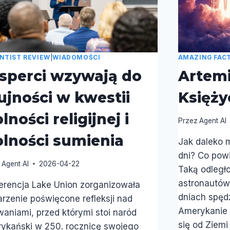
NTIST REVIEW
|
WIADOMOŚCI
AMAZING FAC
sperci wzywają do
Artemis
ujności w kwestii
Księży
lności religijnej i
Przez
Agent AI
lności sumienia
Jak daleko 
dni? Co pow
Agent AI
2026-04-22
Taką odległ
astronautów
erencja Lake Union zorganizowała
dniach spęd
rzenie poświęcone refleksji nad
Amerykanie i
aniami, przed którymi stoi naród
się od Ziemi
ykański w 250. rocznicę swojego