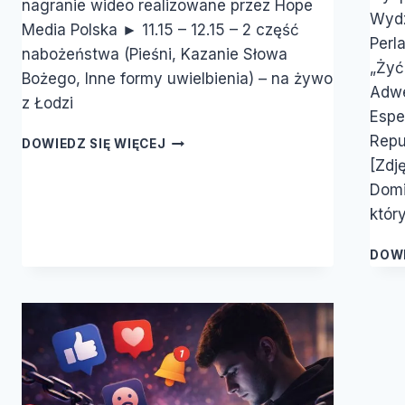
nagranie wideo realizowane przez Hope
Wydz
Media Polska ► 11.15 – 12.15 – 2 część
Perl
nabożeństwa (Pieśni, Kazanie Słowa
„Żyć
Bożego, Inne formy uwielbienia) – na żywo
Adwe
z Łodzi
Espe
NABOŻEŃSTWO
Repu
DOWIEDZ SIĘ WIĘCEJ
|
[Zdj
GDY
Domi
NIE
któr
CZUJĘ
BOGA/LEŚNA
ŚWIĄTYNIA
DOWI
|
RADOSŁAW
BOJKO
|
18.04.2026