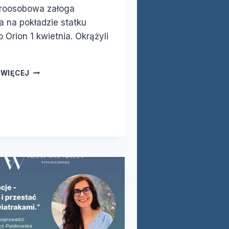
teroosobowa załoga
 na pokładzie statku
Orion 1 kwietnia. Okrążyli
ARTEMIS
 WIĘCEJ
II:
DALEJ
NIŻ
KSIĘŻYC