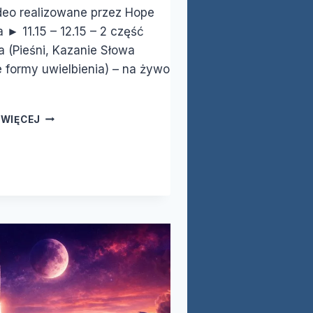
deo realizowane przez Hope
 ► 11.15 – 12.15 – 2 część
 (Pieśni, Kazanie Słowa
 formy uwielbienia) – na żywo
NABOŻEŃSTWO
 WIĘCEJ
|
„WCIĄŻ
PYTANIA”
|
MAREK
RAKOWSKI
|
25.04.2026