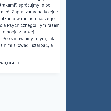
trakami”, spróbujmy je po
umieć! Zapraszamy na kolejne
potkanie w ramach naszego
cia Psychicznego! Tym razem
a emocje z nowej
. Porozmawiamy o tym, jak
 z nimi siłować i szarpać, a
KLUBU
 WIĘCEJ
WSPARCIA
PSYCHICZNEGO
–
„EMOCJE
–
ZROZUMIEĆ
I
PRZESTAĆ
WALCZYĆ