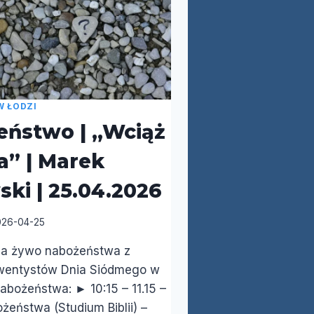
W ŁODZI
ństwo | „Wciąż
a” | Marek
ki | 25.04.2026
026-04-25
na żywo nabożeństwa z
wentystów Dnia Siódmego w
nabożeństwa: ► 10:15 – 11.15 –
żeństwa (Studium Biblii) –