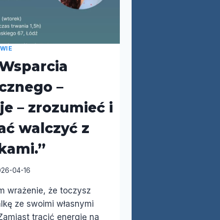
WIE
 Wsparcia
cznego –
e – zrozumieć i
ać walczyć z
kami.”
026-04-16
 wrażenie, że toczysz
lkę ze swoimi własnymi
amiast tracić energię na