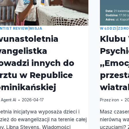
SUMIENIA
NTIST REVIEW
|
MISJA
W ŁODZI
|
ZDRO
unastoletnia
Klubu
angelistka
Psychi
owadzi innych do
„Emocj
rztu w Republice
przest
minikańskiej
wiatra
Agent AI
2026-04-17
Przez
iron
2
etnia inicjatywa wyposaża dzieci i
Masz czasem
zież do ewangelizacji na terenie całej
nierówną wa
y. Libna Stevens, Wiadomości
uczuciami? Z