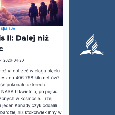
TS
|
MISJA
 II: Dalej niż
c
2026-04-20
można dotrzeć w ciągu pięciu
iesz na 406 768 kilometrów?
ość pokonało czterech
 NASA 6 kwietnia, po pięciu
zonych w kosmosie. Trzej
 jeden Kanadyjczyk oddalili
 bardziej niż ktokolwiek inny w