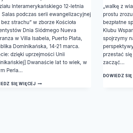
iału Interamerykańskiego 12-letnia
„walkę z wia
a Salas podczas serii ewangelizacyjnej
prostu zroz
 bez strachu” w zborze Kościoła
bezpłatne s
ntystów Dnia Siódmego Nueva
Klubu Wspar
ranza w Villa Isabela, Puerto Plata,
spojrzymy n
blika Dominikańska, 14-21 marca.
perspektywy
ęcie: dzięki uprzejmości Unii
przestać się
nikańskiej] Dwanaście lat to wiek, w
zacząć…
ym Perla…
DOWIEDZ SIĘ
DWUNASTOLETNIA
EDZ SIĘ WIĘCEJ
EWANGELISTKA
PROWADZI
INNYCH
DO
CHRZTU
W
REPUBLICE
DOMINIKAŃSKIEJ