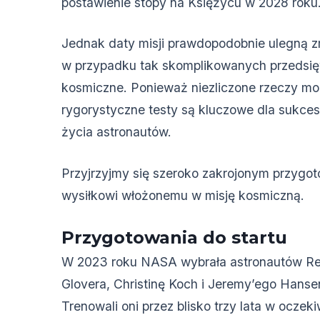
postawienie stopy na Księżycu w 2028 roku
Jednak daty misji prawdopodobnie ulegną z
w przypadku tak skomplikowanych przedsię
kosmiczne. Ponieważ niezliczone rzeczy mog
rygorystyczne testy są kluczowe dla sukces
życia astronautów.
Przyjrzyjmy się szeroko zakrojonym przygo
wysiłkowi włożonemu w misję kosmiczną.
Przygotowania do startu
W 2023 roku NASA wybrała astronautów Re
Glovera, Christinę Koch i Jeremy’ego Hansena
Trenowali oni przez blisko trzy lata w oczek