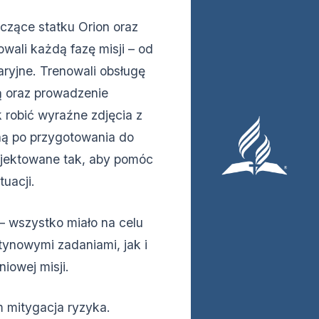
czące statku Orion oraz
wali każdą fazę misji – od
ryjne. Trenowali obsługę
ą oraz prowadzenie
k robić wyraźne zdjęcia z
ną po przygotowania do
ojektowane tak, aby pomóc
uacji.
– wszystko miało na celu
tynowymi zadaniami, jak i
iowej misji.
m mitygacja ryzyka.