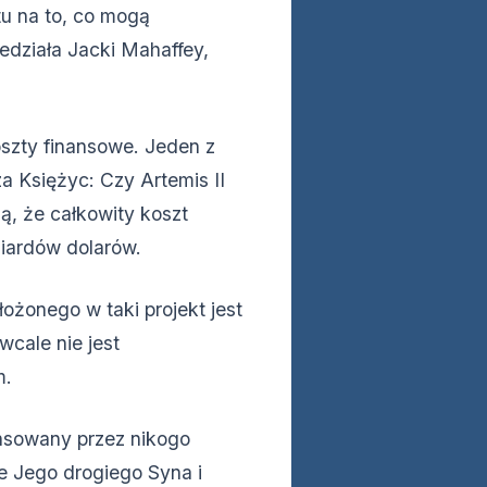
tu na to, co mogą
edziała Jacki Mahaffey,
szty finansowe. Jeden z
za Księżyc: Czy Artemis II
ją, że całkowity koszt
iardów dolarów.
łożonego w taki projekt jest
cale nie jest
m.
nsowany przez nikogo
e Jego drogiego Syna i