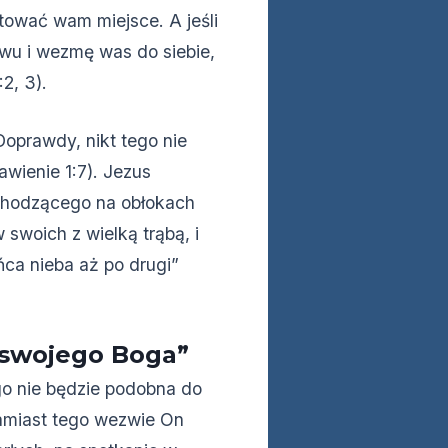
tować wam miejsce. A jeśli
owu i wezmę was do siebie,
:2, 3).
Doprawdy, nikt tego nie
awienie 1:7). Jezus
ychodzącego na obłokach
 swoich z wielką trąbą, i
ca nieba aż po drugi”
e swojego Boga”
o nie będzie podobna do
Zamiast tego wezwie On