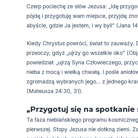
Czerp pociechę ze słów Jezusa: „Idę przygo
pójdę i przygotuję wam miejsce, przyjdę zn
abyście, gdzie Ja jestem, i wy byli” (Jana 14
Kiedy Chrystus powróci, świat to zauważy. 
przeoczy, gdyż „ujrzy go wszelkie oko” (Obj
powiedział: „ujrzą Syna Człowieczego, prz
nieba z mocą i wielką chwałą. I pośle aniołów
zgromadzą wybranych jego… z jednego krań
(Mateusza 24:30, 31).
„Przygotuj się na spotkani
Ta faza niebiańskiego programu kosmiczneg
pierwszej. Stopy Jezusa nie dotkną ziemi. 