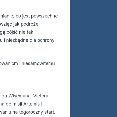
.
mianie, co jest powszechne
wzięć jak podróże
ą pójść nie tak,
u i niezbędne dla ochrony
towaniom i niesamowitemu
ida Wisemana, Victora
 do misji Artemis II.
iwaniu na tegoroczny start.