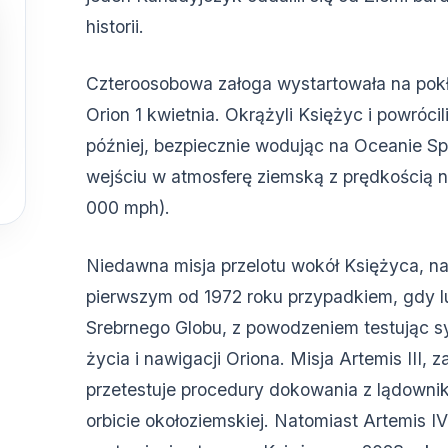
historii.
Czteroosobowa załoga wystartowała na pok
Orion 1 kwietnia. Okrążyli Księżyc i powróci
później, bezpiecznie wodując na Oceanie 
wejściu w atmosferę ziemską z prędkością 
000 mph).
Niedawna misja przelotu wokół Księżyca, na
pierwszym od 1972 roku przypadkiem, gdy lud
Srebrnego Globu, z powodzeniem testując 
życia i nawigacji Oriona. Misja Artemis III,
przetestuje procedury dokowania z lądown
orbicie okołoziemskiej. Natomiast Artemis 