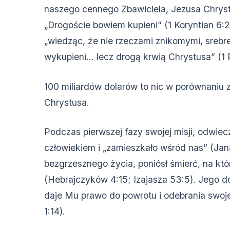
naszego cennego Zbawiciela, Jezusa Chryst
„Drogoście bowiem kupieni” (1 Koryntian 6:20
„wiedząc, że nie rzeczami znikomymi, srebre
wykupieni… lecz drogą krwią Chrystusa” (1 Pi
100 miliardów dolarów to nic w porównaniu
Chrystusa.
Podczas pierwszej fazy swojej misji, odwiec
człowiekiem i „zamieszkało wśród nas” (Jana
bezgrzesznego życia, poniósł śmierć, na kt
(Hebrajczyków 4:15; Izajasza 53:5). Jego d
daje Mu prawo do powrotu i odebrania swoje
1:14).