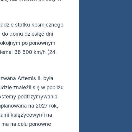
ładzie statku kosmicznego
li do domu dziesięć dni
Spokojnym po ponownym
niemal 38 600 km/h (24
zwana Artemis II, była
zie znaleźli się w pobliżu
systemy podtrzymywania
 zaplanowana na 2027 rok,
ikami księżycowymi na
IV ma na celu ponowne