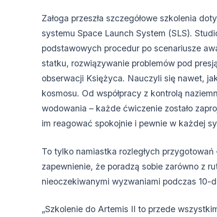
Załoga przeszła szczegółowe szkolenia doty
systemu Space Launch System (SLS). Studio
podstawowych procedur po scenariusze awa
statku, rozwiązywanie problemów pod presj
obserwacji Księżyca. Nauczyli się nawet, ja
kosmosu. Od współpracy z kontrolą naziem
wodowania – każde ćwiczenie zostało zapr
im reagować spokojnie i pewnie w każdej syt
To tylko namiastka rozległych przygotowań 
zapewnienie, że poradzą sobie zarówno z ru
nieoczekiwanymi wyzwaniami podczas 10-dn
„Szkolenie do Artemis II to przede wszystki