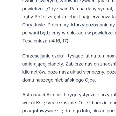
swoich świętych, zarówno żywych, jak i uma
powietrzu. „Gdyż sam Pan na dany sygnał, n
trąby Bożej zstąpi z nieba; i najpierw powsta
Chrystusie. Potem my, którzy pozostaniemy 
porwani będziemy w obłokach w powietrze, 
Tesaloniczan 4:16, 17).
Chrześcijanie czekali tysiące lat na ten mom
umierającej planety. Zabierze nas on znaczn
kilometrów, poza nasz układ słoneczny, poz
domu naszego niebiańskiego Ojca.
Astronauci Artemis II rygorystycznie przygot
wokół Księżyca i słusznie. O ileż bardziej ch
przygotowywać się do tego lotu, biorąc pod