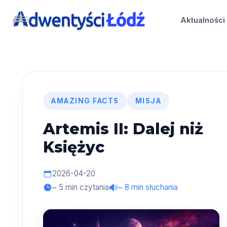
Przejdź
do
Aktualności
treści
AMAZING FACTS
MISJA
Artemis II: Dalej niż
Księżyc
2026-04-20
~ 5 min czytania
~ 8 min słuchania