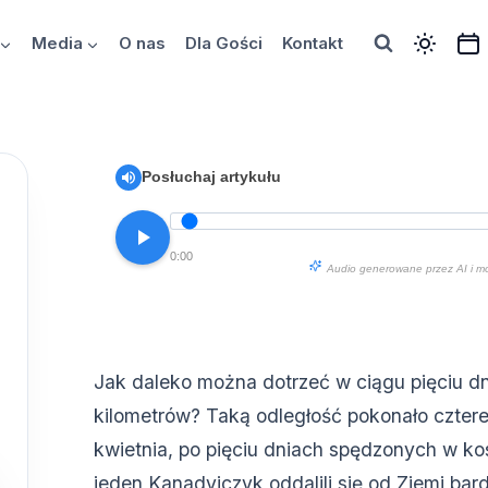
Media
O nas
Dla Gości
Kontakt
Posłuchaj artykułu
0:00
Audio generowane przez AI i m
Jak daleko można dotrzeć w ciągu pięciu d
kilometrów? Taką odległość pokonało czte
kwietnia, po pięciu dniach spędzonych w ko
jeden Kanadyjczyk oddalili się od Ziemi bard