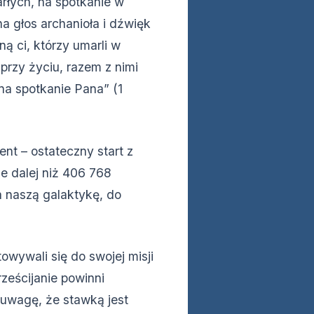
rłych, na spotkanie w
a głos archanioła i dźwięk
ną ci, którzy umarli w
przy życiu, razem z nimi
na spotkanie Pana” (1
ent – ostateczny start z
ie dalej niż 406 768
a naszą galaktykę, do
owywali się do swojej misji
rześcijanie powinni
 uwagę, że stawką jest