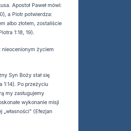
usa. Apostoł Paweł mówi:
), a Piotr potwierdza:
m albo złotem, zostaliście
otra 1:18, 19).
 z nieocenionym życiem
zny Syn Boży stał się
 1:14). Po przeżyciu
órą my zasługujemy
oskonałe wykonanie misji
j „własności” (Efezjan