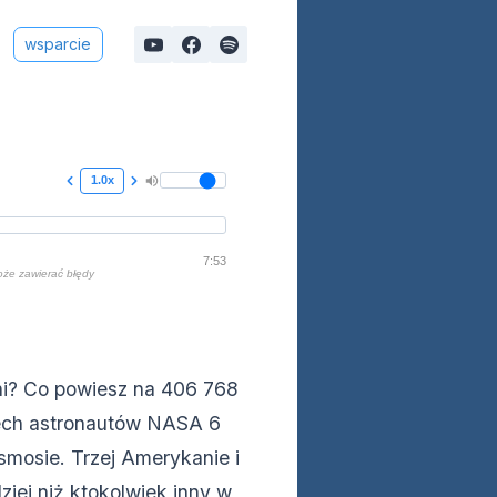
wsparcie
1.0x
7:53
oże zawierać błędy
ni? Co powiesz na 406 768
rech astronautów NASA 6
smosie. Trzej Amerykanie i
ziej niż ktokolwiek inny w