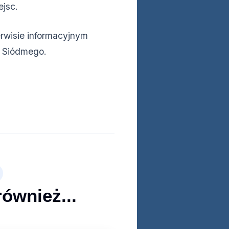
ejsc.
erwisie informacyjnym
a Siódmego.
również...