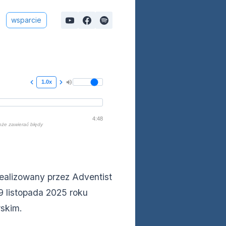
wsparcie
1.0x
4:48
oże zawierać błędy
ealizowany przez Adventist
9 listopada 2025 roku
wskim.