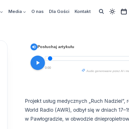
Media
O nas
Dla Gości
Kontakt
Posłuchaj artykułu
0:00
Audio generowane przez AI i m
Projekt usług medycznych „Ruch Nadziei”, r
World Radio (AWR), odbył się w dniach 17–1
w Pawłogradzie, w obwodzie dniepropietro