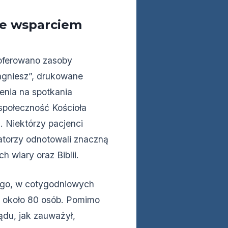
ze wsparciem
oferowano zasoby
agniesz”, drukowane
zenia na spotkania
społeczność Kościoła
 Niektórzy pacjenci
zatorzy odnotowali znaczną
 wiary oraz Biblii.
iego, w cotygodniowych
y około 80 osób. Pomimo
ądu, jak zauważył,