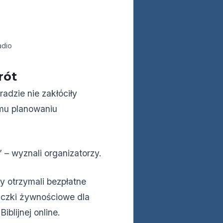
adio
rót
adzie nie zakłóciły
mu planowaniu
 – wyznali organizatorzy.
y otrzymali bezpłatne
paczki żywnościowe dla
iblijnej online.