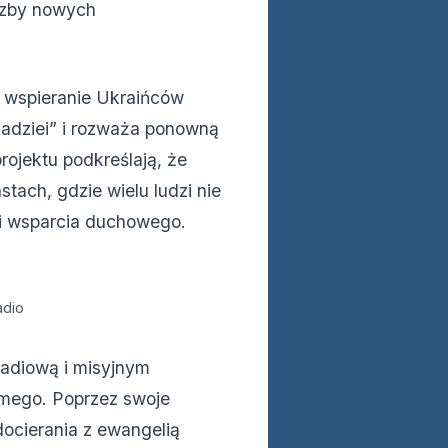
iczby nowych
 wspieranie Ukraińców
adziei” i rozważa ponowną
rojektu podkreślają, że
tach, gdzie wielu ludzi nie
 i wsparcia duchowego.
adio
radiową i misyjnym
mego. Poprzez swoje
ocierania z ewangelią