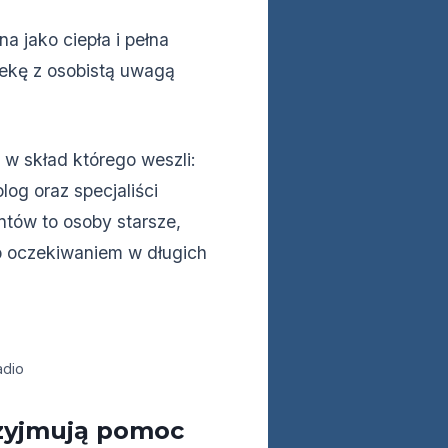
a jako ciepła i pełna
piekę z osobistą uwagą
 w skład którego weszli:
log oraz specjaliści
ntów to osoby starsze,
ub oczekiwaniem w długich
adio
rzyjmują pomoc