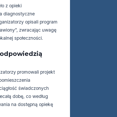
ło z opieki
ia diagnostyczne
Organizatorzy opisali program
sławiony”, zwracając uwagę
kalnej społeczności.
 odpowiedzią
zatorzy promowali projekt
 pomieszczenia
 ciągłość świadczonych
niecałą dobę, co według
wania na dostępną opiekę