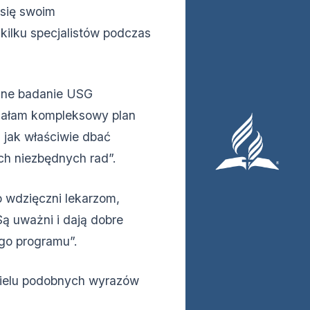
 się swoim
kilku specjalistów podczas
ane badanie USG
ymałam kompleksowy plan
, jak właściwie dbać
ich niezbędnych rad”.
o wdzięczni lekarzom,
Są uważni i dają dobre
ego programu”.
wielu podobnych wyrazów