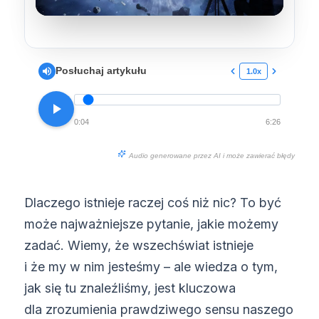
Posłuchaj artykułu
1.0x
0:04
6:26
Audio generowane przez AI i może zawierać błędy
Dlaczego istnieje raczej coś niż nic? To być
może najważniejsze pytanie, jakie możemy
zadać. Wiemy, że wszechświat istnieje
i że my w nim jesteśmy – ale wiedza o tym,
jak się tu znaleźliśmy, jest kluczowa
dla zrozumienia prawdziwego sensu naszego