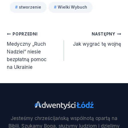
Tagi
#
stworzenie
#
Wielki Wybuch
wpisu:
Nawigacja
POPRZEDNI
NASTĘPNY
Medyczny „Ruch
Jak wygrać tę wojnę
wpisu
Nadziei” niesie
bezpłatną pomoc
na Ukrainie
Jesteśmy chrześcijańską wspólnotą opartą na
Biblii. Szukamy Boga, służymy ludziom i dzielimy