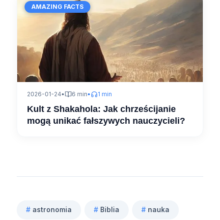
AMAZING FACTS
2026-01-24
•
6 min
•
1 min
Kult z Shakahola: Jak chrześcijanie
mogą unikać fałszywych nauczycieli?
#
astronomia
#
Biblia
#
nauka