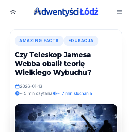
Przejdź
do
treści
AMAZING FACTS
EDUKACJA
Czy Teleskop Jamesa
Webba obalił teorię
Wielkiego Wybuchu?
2026-01-13
~ 5 min czytania
~ 7 min słuchania