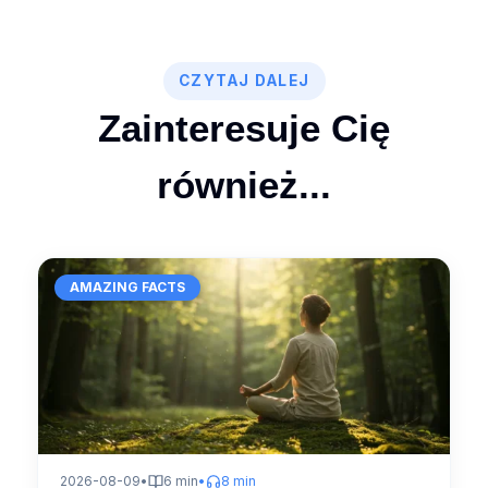
CZYTAJ DALEJ
Zainteresuje Cię
również...
AMAZING FACTS
2026-08-09
•
6 min
•
8 min