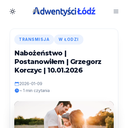
Przejdź
do
treści
TRANSMISJA
W ŁODZI
Nabożeństwo |
Postanowiłem | Grzegorz
Korczyc | 10.01.2026
2026-01-09
~ 1 min czytania