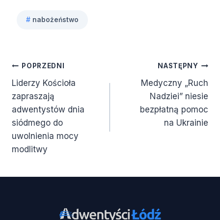
#
nabożeństwo
Tagi
wpisu:
Nawigacja
POPRZEDNI
NASTĘPNY
Liderzy Kościoła
Medyczny „Ruch
wpisu
zapraszają
Nadziei” niesie
adwentystów dnia
bezpłatną pomoc
siódmego do
na Ukrainie
uwolnienia mocy
modlitwy