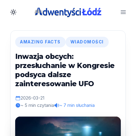
Przejdź
do
treści
AMAZING FACTS
WIADOMOŚCI
Inwazja obcych:
przesłuchanie w Kongresie
podsyca dalsze
zainteresowanie UFO
2026-03-21
~ 5 min czytania
~ 7 min słuchania