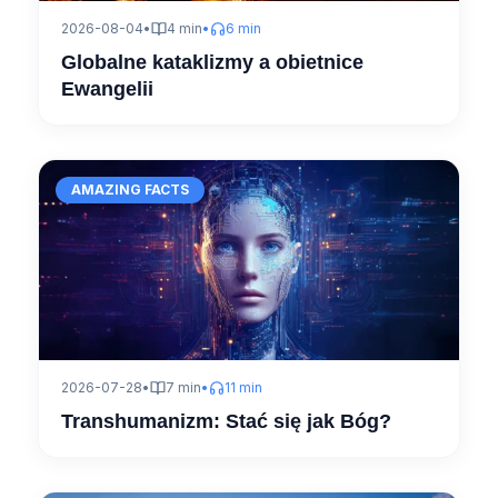
2026-08-04
•
4 min
•
6 min
Globalne kataklizmy a obietnice
Ewangelii
AMAZING FACTS
2026-07-28
•
7 min
•
11 min
Transhumanizm: Stać się jak Bóg?