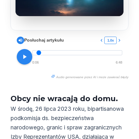
Posłuchaj artykułu
1.0x
0:06
6:48
Audio generowane przez AI i może zawierać błędy
Obcy nie wracają do domu.
W środę, 26 lipca 2023 roku, bipartisanowa
podkomisja ds. bezpieczeństwa
narodowego, granic i spraw zagranicznych
Izby Reprezentantów USA, działająca w