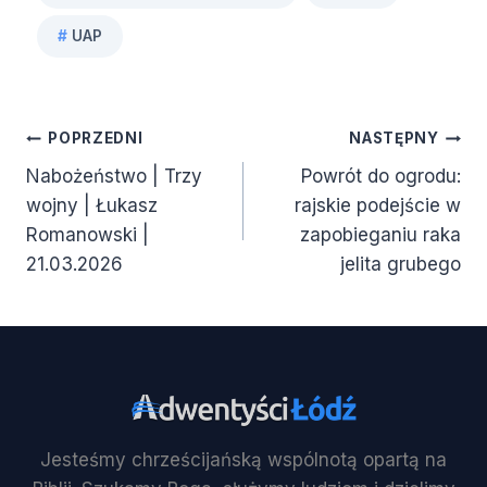
Tagi
#
UAP
wpisu:
Nawigacja
POPRZEDNI
NASTĘPNY
Nabożeństwo | Trzy
Powrót do ogrodu:
wpisu
wojny | Łukasz
rajskie podejście w
Romanowski |
zapobieganiu raka
21.03.2026
jelita grubego
Jesteśmy chrześcijańską wspólnotą opartą na