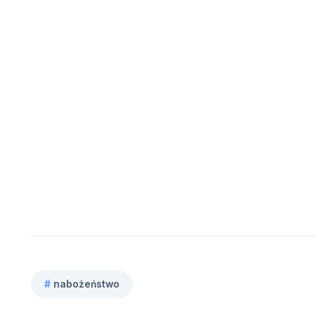
#
nabożeństwo
Tagi
wpisu: