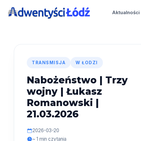
Przejdź
do
Aktualności
treści
TRANSMISJA
W ŁODZI
Nabożeństwo | Trzy
wojny | Łukasz
Romanowski |
21.03.2026
2026-03-20
~ 1 min czytania