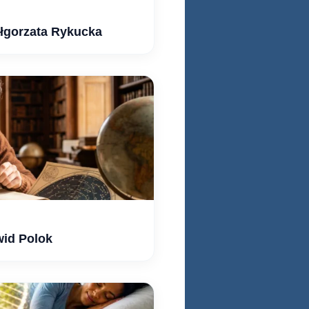
ałgorzata Rykucka
wid Polok