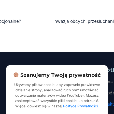
ocjonalne?
Inwazja obcych: przesłuchan
Na skróty
Spot
Szanujemy Twoją prywatność
O nas
Adres:
Używamy plików cookie, aby zapewnić prawidłowe
działanie strony, analizować ruch oraz umożliwiać
Dla Gości
Naboż
odtwarzanie materiałów wideo (YouTube). Możesz
zaakceptować wszystkie pliki cookie lub odrzucić.
Aktualności | Publikacje
kontak
Więcej dowiesz się w naszej
Polityce Prywatności
.