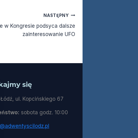
NASTĘPNY
ie w Kongresie podsyca dalsze
zainteresowanie UFO
kajmy się
Łódź, ul. Kopcińskiego 67
eństwo:
sobota godz. 10:00
t@adwentyscilodz.pl