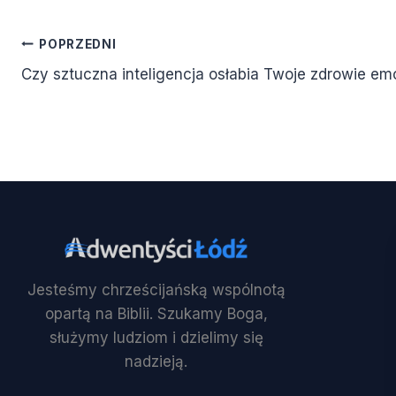
Nawigacja
POPRZEDNI
Czy sztuczna inteligencja osłabia Twoje zdrowie em
wpisu
Jesteśmy chrześcijańską wspólnotą
opartą na Biblii. Szukamy Boga,
służymy ludziom i dzielimy się
nadzieją.