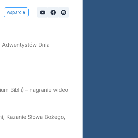
wsparcie
a Adwentystów Dnia
um Biblii) – nagranie wideo
śni, Kazanie Słowa Bożego,