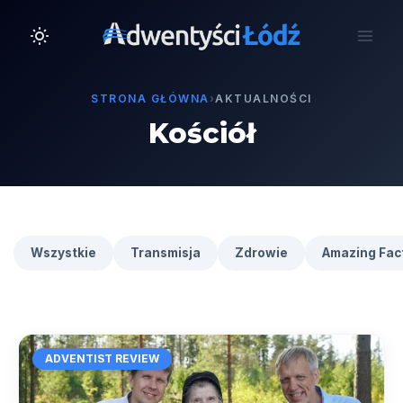
Przejdź
do
treści
STRONA GŁÓWNA
›
AKTUALNOŚCI
Kościół
Wszystkie
Transmisja
Zdrowie
Amazing Fac
ADVENTIST REVIEW