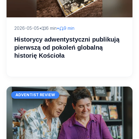
2026-05-05
•
6 min
•
9 min
Historycy adwentystyczni publikują
pierwszą od pokoleń globalną
historię Kościoła
ADVENTIST REVIEW