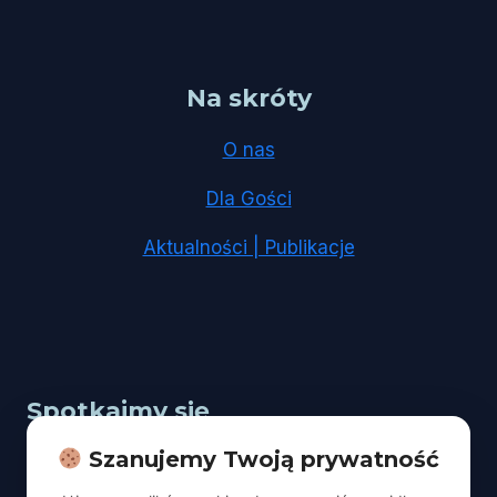
Na skróty
O nas
Dla Gości
Aktualności | Publikacje
Spotkajmy się
Szanujemy Twoją prywatność
Adres:
Łódź, ul. Kopcińskiego 67