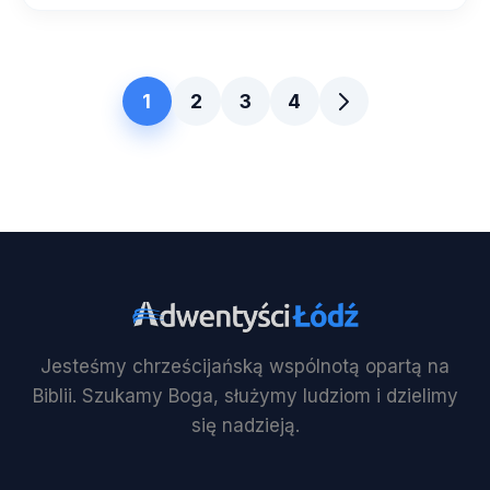
1
2
3
4
Jesteśmy chrześcijańską wspólnotą opartą na
Biblii. Szukamy Boga, służymy ludziom i dzielimy
się nadzieją.