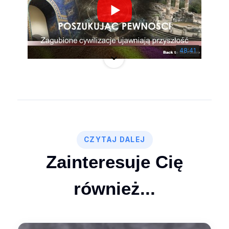
48:41
CZYTAJ DALEJ
Zainteresuje Cię
53:49
również...