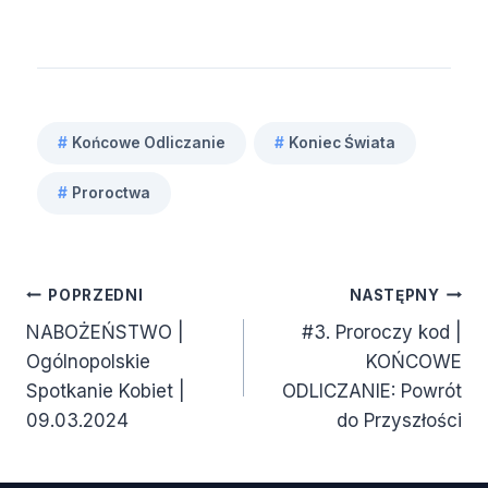
#
Końcowe Odliczanie
#
Koniec Świata
Tagi
#
Proroctwa
wpisu:
Nawigacja
POPRZEDNI
NASTĘPNY
NABOŻEŃSTWO |
#3. Proroczy kod |
wpisu
Ogólnopolskie
KOŃCOWE
Spotkanie Kobiet |
ODLICZANIE: Powrót
09.03.2024
do Przyszłości