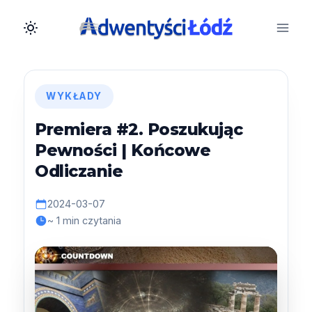
Przejdź
do
treści
WYKŁADY
Premiera #2. Poszukując
Pewności | Końcowe
Odliczanie
2024-03-07
~ 1 min czytania