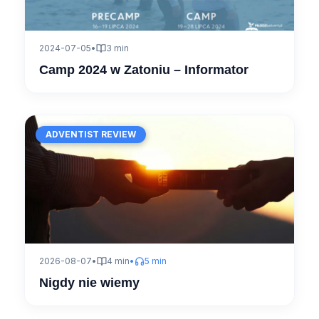
2024-07-05
•
3 min
Camp 2024 w Zatoniu – Informator
ADVENTIST REVIEW
2026-08-07
•
4 min
•
5 min
Nigdy nie wiemy