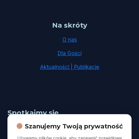
Na skróty
O nas
Dla Gości
Aktualności | Publikacje
Spotkajmy się
Szanujemy Twoją prywatność
Adres:
Łódź, ul. Kopcińskiego 67
Używamy plików cookie, aby zapewnić prawidłowe