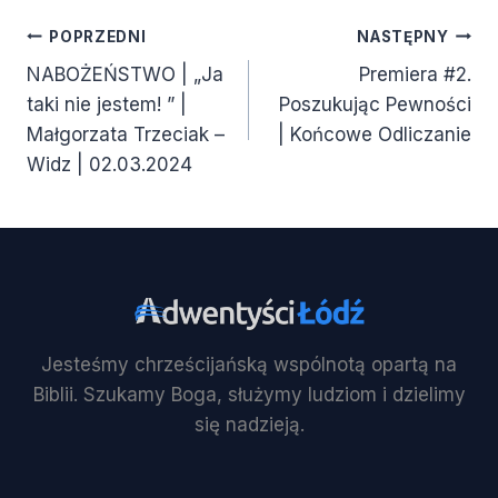
Nawigacja
POPRZEDNI
NASTĘPNY
NABOŻEŃSTWO | „Ja
Premiera #2.
wpisu
taki nie jestem! ” |
Poszukując Pewności
Małgorzata Trzeciak –
| Końcowe Odliczanie
Widz | 02.03.2024
Jesteśmy chrześcijańską wspólnotą opartą na
Biblii. Szukamy Boga, służymy ludziom i dzielimy
się nadzieją.