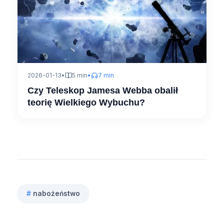
2026-01-13
•
5 min
•
7 min
Czy Teleskop Jamesa Webba obalił
teorię Wielkiego Wybuchu?
#
nabożeństwo
Tagi
wpisu: