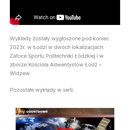
Wykłady zostały wygłoszone pod koniec
2023r. w Łodzi w dwóch lokalizacjach:
Zatoce Sportu Politechniki Łódzkiej i w
zborze Kościoła Adwentystów Łódź –
Widzew.
Pozostałe wykłady w serii: