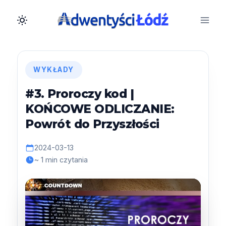
Przejdź
do
treści
WYKŁADY
#3. Proroczy kod |
KOŃCOWE ODLICZANIE:
Powrót do Przyszłości
2024-03-13
~ 1 min czytania