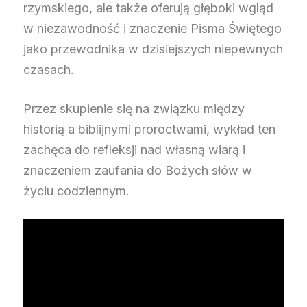
rzymskiego, ale także oferują głęboki wgląd
w niezawodność i znaczenie Pisma Świętego
jako przewodnika w dzisiejszych niepewnych
czasach.
Przez skupienie się na związku między
historią a biblijnymi proroctwami, wykład ten
zachęca do refleksji nad własną wiarą i
znaczeniem zaufania do Bożych słów w
życiu codziennym.