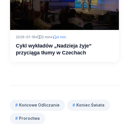
2026-01-19
•
3 min
•
4 min
Cykl wykładów „Nadzieja żyje”
przyciąga tłumy w Czechach
#
Końcowe Odliczanie
#
Koniec Świata
Tagi
#
Proroctwa
wpisu: