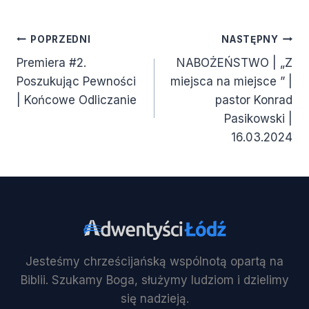
Nawigacja
POPRZEDNI
NASTĘPNY
Premiera #2.
NABOŻEŃSTWO | „Z
wpisu
Poszukując Pewności
miejsca na miejsce ” |
| Końcowe Odliczanie
pastor Konrad
Pasikowski |
16.03.2024
Jesteśmy chrześcijańską wspólnotą opartą na
Biblii. Szukamy Boga, służymy ludziom i dzielimy
się nadzieją.