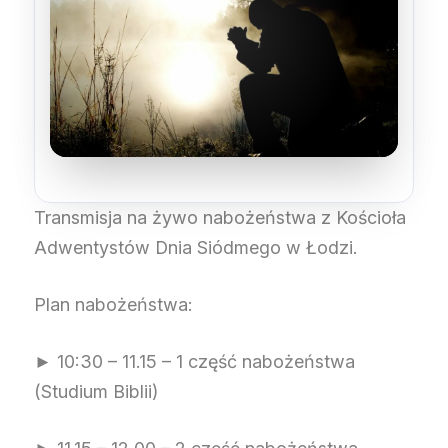
Transmisja na żywo nabożeństwa z Kościoła
Adwentystów Dnia Siódmego w Łodzi.
Plan nabożeństwa:
► 10:30 – 11.15 – 1 część nabożeństwa
(Studium Biblii)