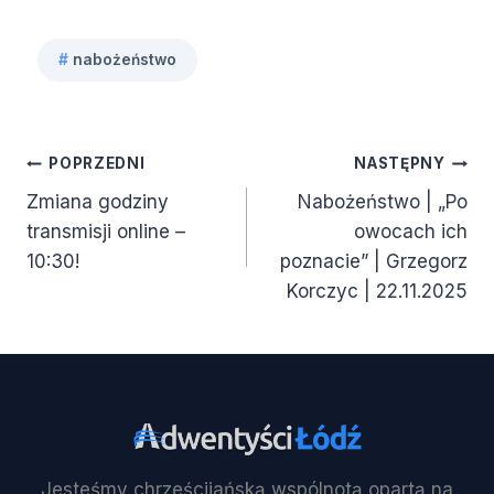
#
nabożeństwo
Tagi
wpisu:
Nawigacja
POPRZEDNI
NASTĘPNY
Zmiana godziny
Nabożeństwo | „Po
wpisu
transmisji online –
owocach ich
10:30!
poznacie” | Grzegorz
Korczyc | 22.11.2025
Jesteśmy chrześcijańską wspólnotą opartą na