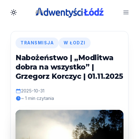
Przejdź
do
treści
TRANSMISJA
W ŁODZI
Nabożeństwo | „Modlitwa
dobra na wszystko” |
Grzegorz Korczyc | 01.11.2025
2025-10-31
~ 1 min czytania