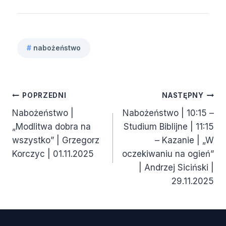
#
nabożeństwo
Tagi
wpisu:
Nawigacja
POPRZEDNI
NASTĘPNY
Nabożeństwo |
Nabożeństwo | 10:15 –
wpisu
„Modlitwa dobra na
Studium Biblijne | 11:15
wszystko” | Grzegorz
– Kazanie | „W
Korczyc | 01.11.2025
oczekiwaniu na ogień”
| Andrzej Siciński |
29.11.2025