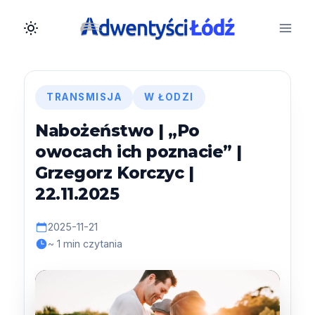
Przejdź
do
treści
TRANSMISJA
W ŁODZI
Nabożeństwo | „Po
owocach ich poznacie” |
Grzegorz Korczyc |
22.11.2025
2025-11-21
~ 1 min czytania