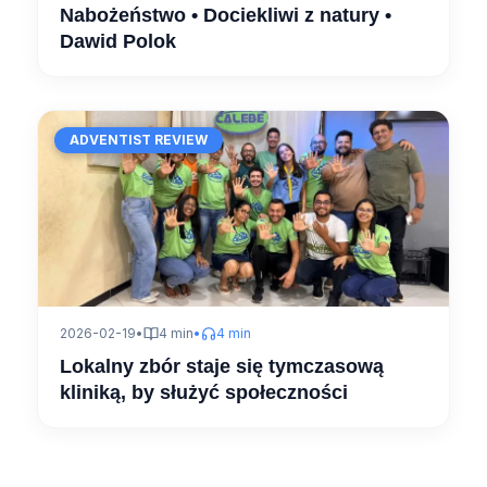
Nabożeństwo • Dociekliwi z natury •
Dawid Polok
ADVENTIST REVIEW
2026-02-19
•
4 min
•
4 min
Lokalny zbór staje się tymczasową
kliniką, by służyć społeczności