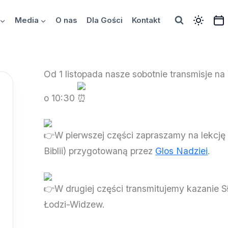
Media
O nas
Dla Gości
Kontakt
Od 1 listopada nasze sobotnie transmisje n
o 10:30
W
pierwszej części zapraszamy na lekcję 
Biblii) przygotowaną przez
Glos Nadziei
.
W drugiej części transmitujemy kazanie 
Łodzi-Widzew.