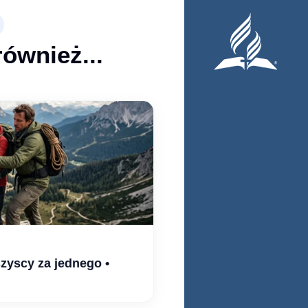
również...
zyscy za jednego •