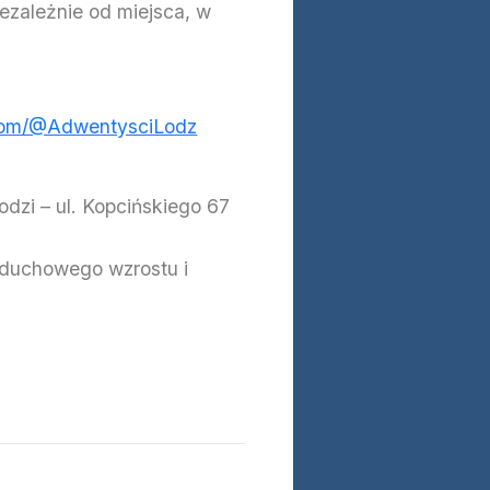
zależnie od miejsca, w
.com/@AdwentysciLodz
zi – ul. Kopcińskiego 67
 duchowego wzrostu i