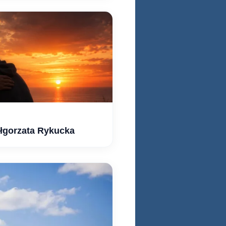
ałgorzata Rykucka