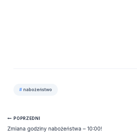
#
nabożeństwo
Tagi
wpisu:
Nawigacja
POPRZEDNI
Zmiana godziny nabożeństwa – 10:00!
wpisu