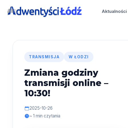
Przejdź
do
Aktualności
treści
TRANSMISJA
W ŁODZI
Zmiana godziny
transmisji online –
10:30!
2025-10-26
~ 1 min czytania