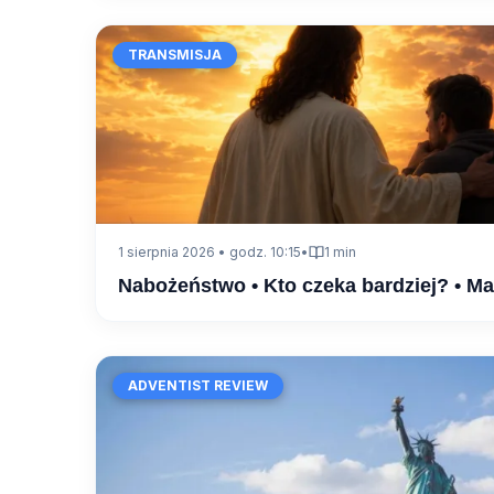
TRANSMISJA
1 sierpnia 2026 • godz. 10:15
•
1 min
Nabożeństwo • Kto czeka bardziej? • M
ADVENTIST REVIEW