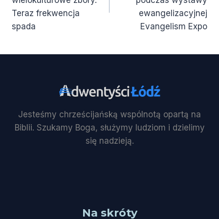
wielokulturowe zbory.
podczas wystawy
Teraz frekwencja
ewangelizacyjnej
spada
Evangelism Expo
Jesteśmy chrześcijańską wspólnotą opartą na
Biblii. Szukamy Boga, służymy ludziom i dzielimy
się nadzieją.
Na skróty