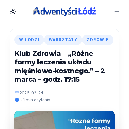
Przejdź
do
treści
W ŁODZI
WARSZTATY
ZDROWIE
Klub Zdrowia – „Różne
formy leczenia układu
mięśniowo-kostnego.” – 2
marca – godz. 17:15
2026-02-24
~ 1 min czytania