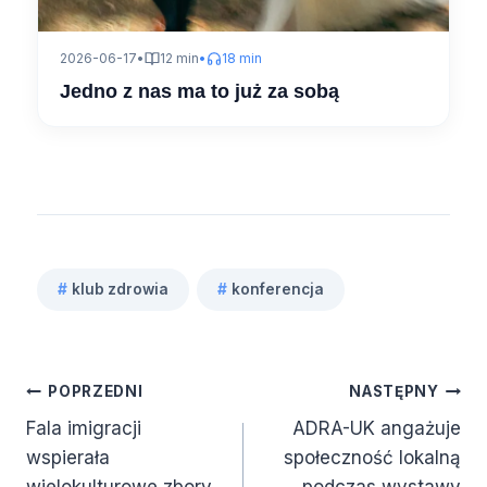
2026-06-17
•
12 min
•
18 min
Jedno z nas ma to już za sobą
#
klub zdrowia
#
konferencja
Tagi
wpisu:
Nawigacja
POPRZEDNI
NASTĘPNY
Fala imigracji
ADRA-UK angażuje
wpisu
wspierała
społeczność lokalną