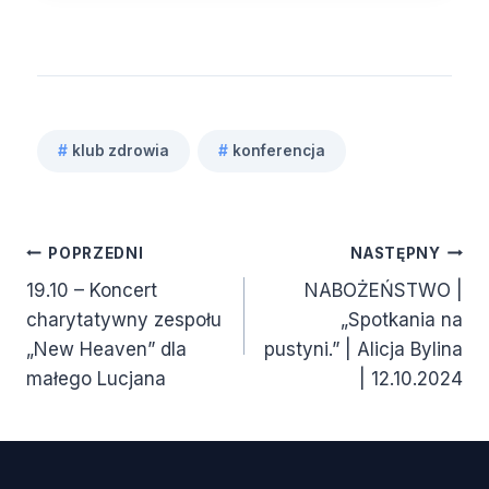
#
klub zdrowia
#
konferencja
Tagi
wpisu:
Nawigacja
POPRZEDNI
NASTĘPNY
19.10 – Koncert
NABOŻEŃSTWO |
wpisu
charytatywny zespołu
„Spotkania na
„New Heaven” dla
pustyni.” | Alicja Bylina
małego Lucjana
| 12.10.2024