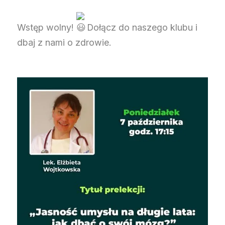
Wstęp wolny!
Dołącz do naszego klubu i
dbaj z nami o zdrowie.