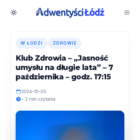
Przejdź
do
treści
W ŁODZI
ZDROWIE
Klub Zdrowia – „Jasność
umysłu na długie lata” – 7
października – godz. 17:15
2024-10-05
~ 2 min czytania