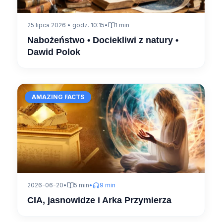
25 lipca 2026 • godz. 10:15
•
1 min
Nabożeństwo • Dociekliwi z natury •
Dawid Polok
AMAZING FACTS
2026-06-20
•
5 min
•
9 min
CIA, jasnowidze i Arka Przymierza