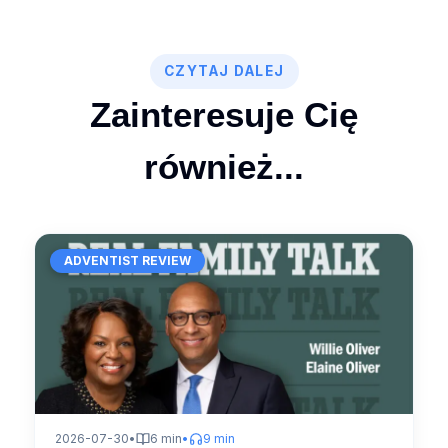
CZYTAJ DALEJ
Zainteresuje Cię
również...
ADVENTIST REVIEW
2026-07-30
•
6 min
•
9 min