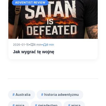
ADVENTIST REVIEW
2026-01-15
•
6 min
•
8 min
Jak wygrać tę wojnę
#
Australia
#
historia adwentyzmu
Tagi
#
misja
#
świadectwo
#
wiara