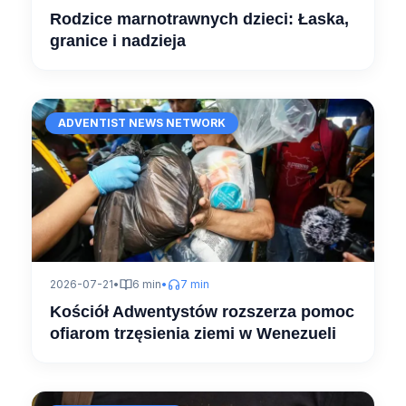
Rodzice marnotrawnych dzieci: Łaska,
granice i nadzieja
ADVENTIST NEWS NETWORK
2026-07-21
•
6 min
•
7 min
Kościół Adwentystów rozszerza pomoc
ofiarom trzęsienia ziemi w Wenezueli