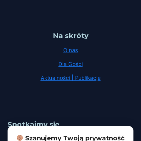
Na skróty
O nas
Dla Gości
Aktualności | Publikacje
Spotkajmy się
Szanujemy Twoją prywatność
Adres:
Łódź, ul. Kopcińskiego 67