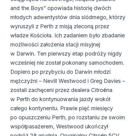
and the Boys” opowiada historię dwóch
młodych adwentystów dnia siódmego, którzy
wyruszyli z Perth z misją zleconą przez
władze Kościoła. Ich zadaniem było zbadanie
możliwości założenia stacji misyjnej
w Darwin. Ten pierwszy etap podróży nigdy
wcześniej nie został pokonany samochodem.
Dopiero po przybyciu do Darwin młodzi
mężczyźni – Nevill Westwood i Greg Davies –
zostali zachęceni przez dealera Citroëna
w Perth do kontynuowania jazdy wokół
całego kontynentu. Prawie pięć miesięcy
po opuszczeniu Perth, po rozstaniu ze swoim
współpasażerem, Westwood ukończył
podróż 28 grudnia. Oryginalny Citroën 5CV