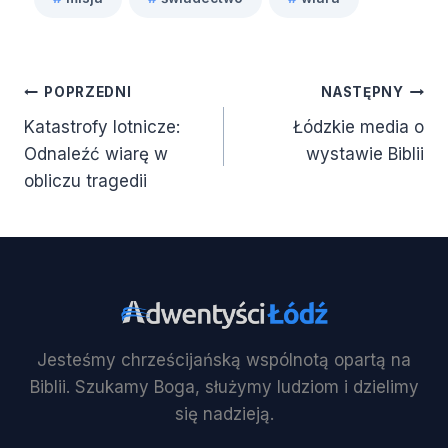
wpisu:
Nawigacja
POPRZEDNI
NASTĘPNY
Katastrofy lotnicze:
Łódzkie media o
wpisu
Odnaleźć wiarę w
wystawie Biblii
obliczu tragedii
Jesteśmy chrześcijańską wspólnotą opartą na
Biblii. Szukamy Boga, służymy ludziom i dzielimy
się nadzieją.