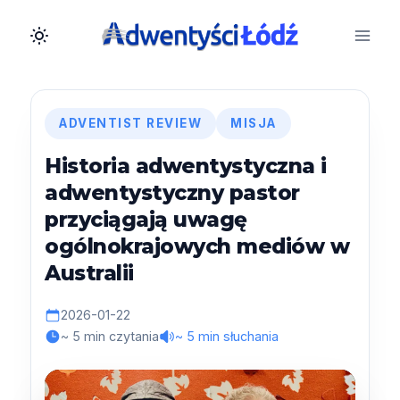
Przejdź
do
treści
ADVENTIST REVIEW
MISJA
Historia adwentystyczna i
adwentystyczny pastor
przyciągają uwagę
ogólnokrajowych mediów w
Australii
2026-01-22
~ 5 min czytania
~ 5 min słuchania