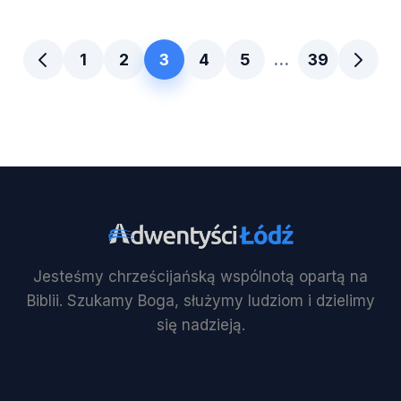
1
2
3
4
5
…
39
Jesteśmy chrześcijańską wspólnotą opartą na
Biblii. Szukamy Boga, służymy ludziom i dzielimy
się nadzieją.