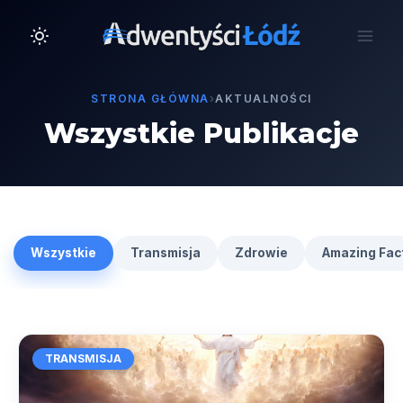
Przejdź
do
treści
STRONA GŁÓWNA
›
AKTUALNOŚCI
Wszystkie Publikacje
Wszystkie
Transmisja
Zdrowie
Amazing Fac
TRANSMISJA