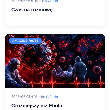
2026-06-16
•
5 min
•
7 min
Czas na rozmowę
AMAZING FACTS
2026-06-13
•
5 min
•
9 min
Groźniejszy niż Ebola