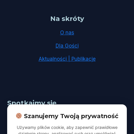
Na skróty
O nas
Dla Gości
Aktualności | Publikacje
Spotkajmy się
Szanujemy Twoją prywatność
Adres:
Łódź, ul. Kopcińskiego 67
Używamy plików cookie, aby zapewnić prawidłowe
Nabożeństwo:
sobota godz. 10:00
działanie strony, analizować ruch oraz umożliwiać