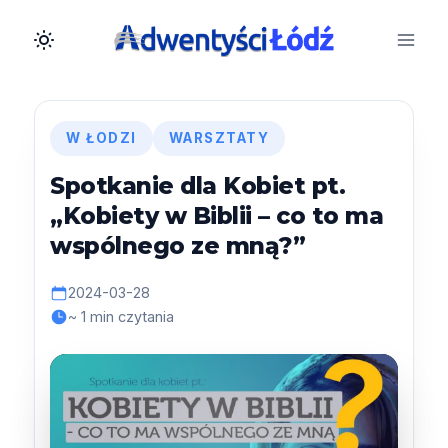
Przejdź
do
treści
W ŁODZI
WARSZTATY
Spotkanie dla Kobiet pt.
„Kobiety w Biblii – co to ma
wspólnego ze mną?”
2024-03-28
~ 1 min czytania