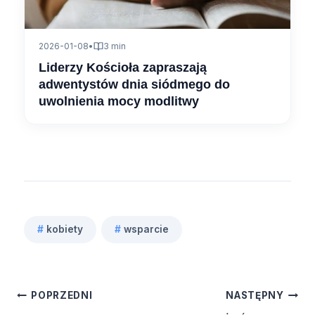
2026-01-08
•
3 min
Liderzy Kościoła zapraszają
adwentystów dnia siódmego do
uwolnienia mocy modlitwy
#
kobiety
#
wsparcie
Tagi
wpisu:
Nawigacja
POPRZEDNI
NASTĘPNY