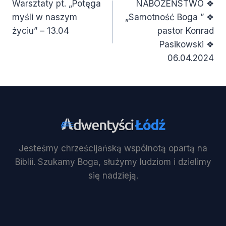
Warsztaty pt. „Potęga
NABOŻEŃSTWO ❖
wpisu
myśli w naszym
„Samotność Boga ” ❖
życiu” – 13.04
pastor Konrad
Pasikowski ❖
06.04.2024
Jesteśmy chrześcijańską wspólnotą opartą na
Biblii. Szukamy Boga, służymy ludziom i dzielimy
się nadzieją.