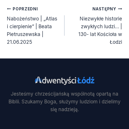
Nawigacja
POPRZEDNI
NASTĘPNY
Nabożeństwo | „Atlas
Niezwykłe historie
wpisu
i cierpienie” | Beata
zwykłych ludzi… |
Pietruszewska |
130- lat Kościoła w
21.06.2025
Łodzi
Jesteśmy chrześcijańską wspólnotą opartą na
Biblii. Szukamy Boga, służymy ludziom i dzielimy
się nadzieją.