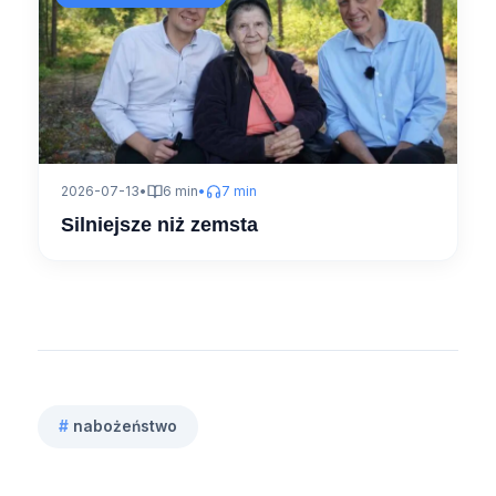
2026-07-13
•
6 min
•
7 min
Silniejsze niż zemsta
#
nabożeństwo
Tagi
wpisu: