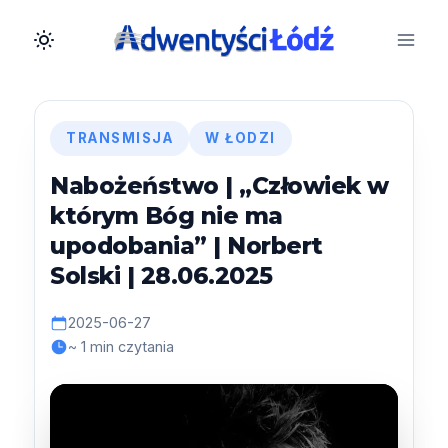
Przejdź
do
treści
TRANSMISJA
W ŁODZI
Nabożeństwo | „Człowiek w
którym Bóg nie ma
upodobania” | Norbert
Solski | 28.06.2025
2025-06-27
~ 1 min czytania