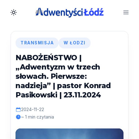
Przejdź
do
treści
TRANSMISJA
W ŁODZI
NABOŻEŃSTWO |
„Adwentyzm w trzech
słowach. Pierwsze:
nadzieja” | pastor Konrad
Pasikowski | 23.11.2024
2024-11-22
~ 1 min czytania