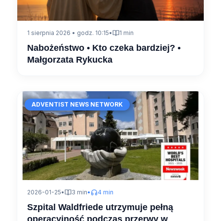
1 sierpnia 2026 • godz. 10:15
•
1 min
Nabożeństwo • Kto czeka bardziej? •
Małgorzata Rykucka
ADVENTIST NEWS NETWORK
2026-01-25
•
3 min
•
4 min
Szpital Waldfriede utrzymuje pełną
operacyjność podczas przerwy w