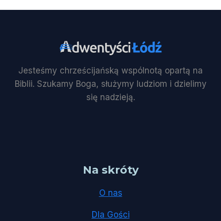
Jesteśmy chrześcijańską wspólnotą opartą na
Biblii. Szukamy Boga, służymy ludziom i dzielimy
się nadzieją.
Na skróty
O nas
Dla Gości