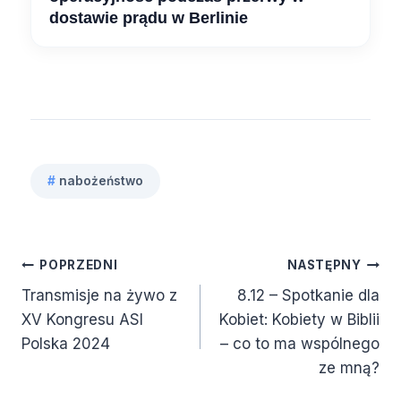
dostawie prądu w Berlinie
#
nabożeństwo
Tagi
wpisu:
Nawigacja
POPRZEDNI
NASTĘPNY
Transmisje na żywo z
8.12 – Spotkanie dla
wpisu
XV Kongresu ASI
Kobiet: Kobiety w Biblii
Polska 2024
– co to ma wspólnego
ze mną?