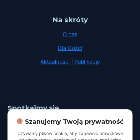
Na skróty
O nas
Dla Gości
Aktualności | Publikacje
Spotkajmy się
Szanujemy Twoją prywatność
Adres:
Łódź, ul. Kopcińskiego 67
Używamy plików cookie, aby zapewnić prawidłowe
Nabożeństwo:
sobota godz. 10:00
działanie strony, analizować ruch oraz umożliwiać