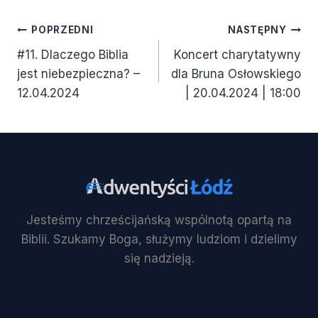
Nawigacja
POPRZEDNI
NASTĘPNY
#11. Dlaczego Biblia
Koncert charytatywny
wpisu
jest niebezpieczna? –
dla Bruna Osłowskiego
12.04.2024
| 20.04.2024 | 18:00
Jesteśmy chrześcijańską wspólnotą opartą na
Biblii. Szukamy Boga, służymy ludziom i dzielimy
się nadzieją.