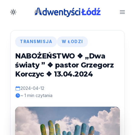
Przejdź
do
treści
TRANSMISJA
W ŁODZI
NABOŻEŃSTWO ❖ „Dwa
światy ” ❖ pastor Grzegorz
Korczyc ❖ 13.04.2024
2024-04-12
~ 1 min czytania