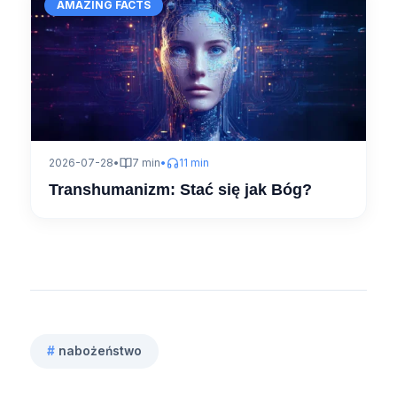
AMAZING FACTS
2026-07-28
•
7 min
•
11 min
Transhumanizm: Stać się jak Bóg?
#
nabożeństwo
Tagi
wpisu: