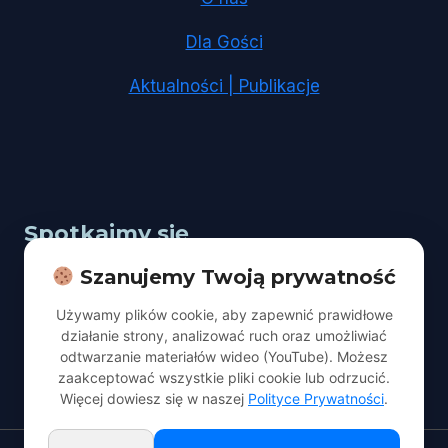
Dla Gości
Aktualności | Publikacje
Spotkajmy się
Szanujemy Twoją prywatność
Adres:
Łódź, ul. Kopcińskiego 67
Używamy plików cookie, aby zapewnić prawidłowe
Nabożeństwo:
sobota godz. 10:00
działanie strony, analizować ruch oraz umożliwiać
odtwarzanie materiałów wideo (YouTube). Możesz
kontakt@adwentyscilodz.pl
zaakceptować wszystkie pliki cookie lub odrzucić.
Więcej dowiesz się w naszej
Polityce Prywatności
.