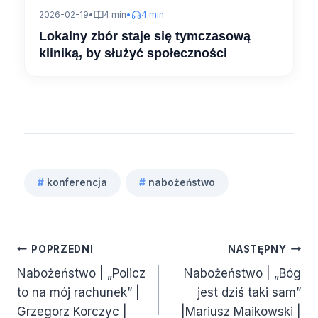
2026-02-19
•
4 min
•
4 min
Lokalny zbór staje się tymczasową
kliniką, by służyć społeczności
#
konferencja
#
nabożeństwo
Tagi
wpisu:
Nawigacja
POPRZEDNI
NASTĘPNY
Nabożeństwo | „Policz
Nabożeństwo | „Bóg
wpisu
to na mój rachunek” |
jest dziś taki sam”
Grzegorz Korczyc |
|Mariusz Maikowski |