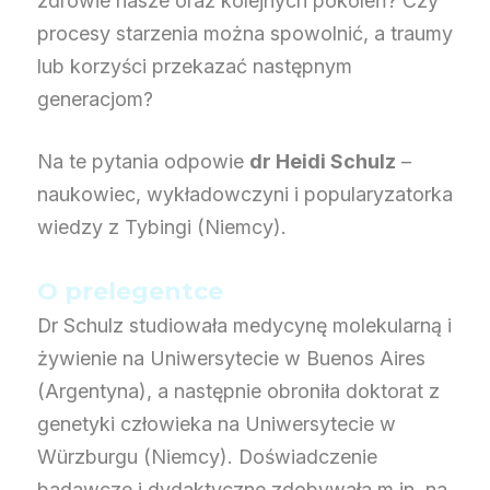
zdrowie nasze oraz kolejnych pokoleń? Czy
procesy starzenia można spowolnić, a traumy
lub korzyści przekazać następnym
generacjom?
Na te pytania odpowie
dr Heidi Schulz
–
naukowiec, wykładowczyni i popularyzatorka
wiedzy z Tybingi (Niemcy).
O prelegentce
Dr Schulz studiowała medycynę molekularną i
żywienie na Uniwersytecie w Buenos Aires
(Argentyna), a następnie obroniła doktorat z
genetyki człowieka na Uniwersytecie w
Würzburgu (Niemcy). Doświadczenie
badawcze i dydaktyczne zdobywała m.in. na