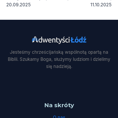
20.09.2025
11.10.2025
Jesteśmy chrześcijańską wspólnotą opartą na
Biblii. Szukamy Boga, służymy ludziom i dzielimy
się nadzieją.
Na skróty
O nas