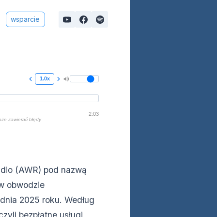
wsparcie
1.0x
2:03
oże zawierać błędy
Radio (AWR) pod nazwą
 w obwodzie
udnia 2025 roku. Według
czyli bezpłatne usługi