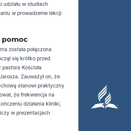
o udziału w studiach
aniu w prowadzenie lekcji
 i pomoc
czna została połączona
czął się krótko przed
 pastora Kościoła
arosza. Zauważył on, że
duchową stanowi praktyczny
mował, że frekwencja na
czeniu działania kliniki,
iczy w prezentacjach