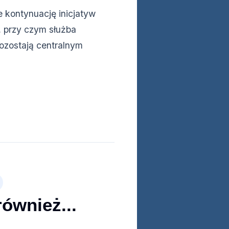
je kontynuację inicjatyw
 przy czym służba
pozostają centralnym
również...