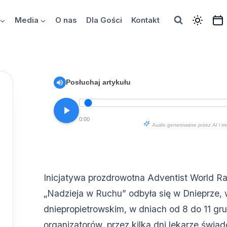
Media
O nas
Dla Gości
Kontakt
Posłuchaj artykułu
0:00
Audio generowane przez AI i m
Inicjatywa prozdrowotna Adventist World 
„Nadzieja w Ruchu” odbyła się w Dnieprze,
dniepropietrowskim, w dniach od 8 do 11 gr
organizatorów, przez kilka dni lekarze świad