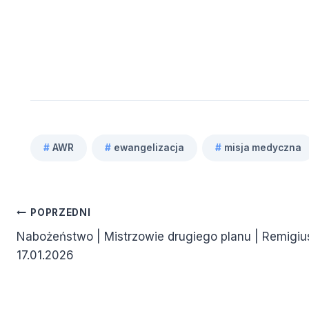
#
AWR
#
ewangelizacja
#
misja medyczna
Tagi
wpisu:
Nawigacja
POPRZEDNI
Nabożeństwo | Mistrzowie drugiego planu | Remigius
wpisu
17.01.2026