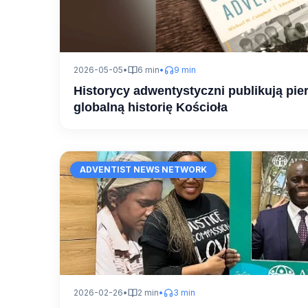
2026-05-05
•
6 min
•
9 min
Historycy adwentystyczni publikują pi
globalną historię Kościoła
ADVENTIST NEWS NETWORK
2026-02-26
•
2 min
•
3 min