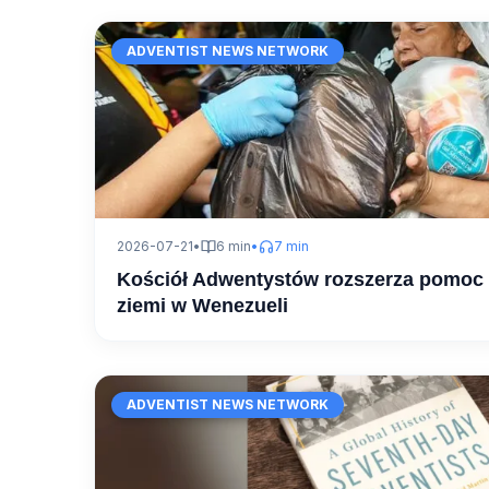
ADVENTIST NEWS NETWORK
2026-07-21
•
6 min
•
7 min
Kościół Adwentystów rozszerza pomoc o
ziemi w Wenezueli
ADVENTIST NEWS NETWORK