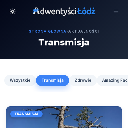
Przejdź
do
treści
STRONA GŁÓWNA
›
AKTUALNOŚCI
Transmisja
Wszystkie
Transmisja
Zdrowie
Amazing Fac
TRANSMISJA