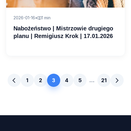
2026-01-16
•
1 min
Nabożeństwo | Mistrzowie drugiego
planu | Remigiusz Krok | 17.01.2026
1
2
3
4
5
…
21