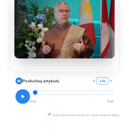
Posłuchaj artykułu
1.0x
0:00
6:03
Audio generowane przez AI i może zawierać błędy