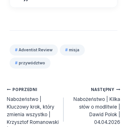
#
Adventist Review
#
misja
Tagi
#
przywództwo
wpisu:
Nawigacja
POPRZEDNI
NASTĘPNY
Nabożeństwo |
Nabożeństwo | Kilka
wpisu
Kluczowy krok, który
słów o modlitwie |
zmienia wszystko |
Dawid Polok |
Krzysztof Romanowski
04.04.2026