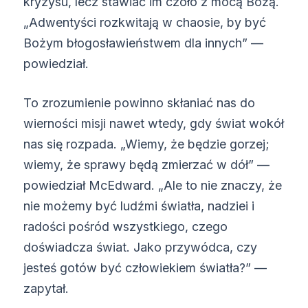
kryzysu, lecz stawiać im czoło z mocą Bożą.
„Adwentyści rozkwitają w chaosie, by być
Bożym błogosławieństwem dla innych” —
powiedział.
To zrozumienie powinno skłaniać nas do
wierności misji nawet wtedy, gdy świat wokół
nas się rozpada. „Wiemy, że będzie gorzej;
wiemy, że sprawy będą zmierzać w dół” —
powiedział McEdward. „Ale to nie znaczy, że
nie możemy być ludźmi światła, nadziei i
radości pośród wszystkiego, czego
doświadcza świat. Jako przywódca, czy
jesteś gotów być człowiekiem światła?” —
zapytał.