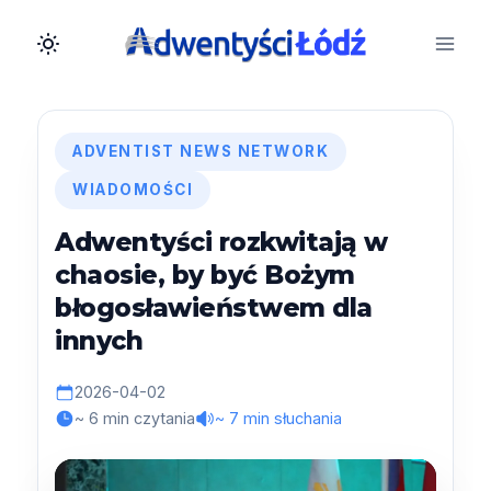
Przejdź
do
treści
ADVENTIST NEWS NETWORK
WIADOMOŚCI
Adwentyści rozkwitają w
chaosie, by być Bożym
błogosławieństwem dla
innych
2026-04-02
~ 6 min czytania
~ 7 min słuchania