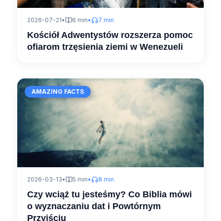
2026-07-21
•
6 min
•
7 min
Kościół Adwentystów rozszerza pomoc
ofiarom trzęsienia ziemi w Wenezueli
AMAZING FACTS
2026-03-13
•
5 min
•
8 min
Czy wciąż tu jesteśmy? Co Biblia mówi
o wyznaczaniu dat i Powtórnym
Przyjściu