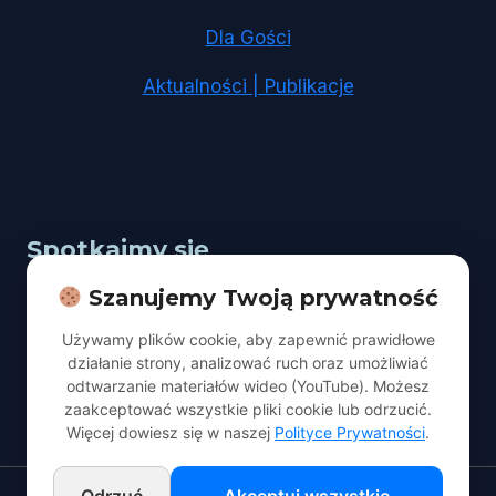
Dla Gości
Aktualności | Publikacje
Spotkajmy się
Szanujemy Twoją prywatność
Adres:
Łódź, ul. Kopcińskiego 67
Używamy plików cookie, aby zapewnić prawidłowe
Nabożeństwo:
sobota godz. 10:00
działanie strony, analizować ruch oraz umożliwiać
odtwarzanie materiałów wideo (YouTube). Możesz
kontakt@adwentyscilodz.pl
zaakceptować wszystkie pliki cookie lub odrzucić.
Więcej dowiesz się w naszej
Polityce Prywatności
.