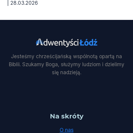
| 28.03.2026
Jesteśmy chrześcijańską wspólnotą opartą na
Biblii. Szukamy Boga, służymy ludziom i dzielimy
się nadzieją.
Na skróty
O nas