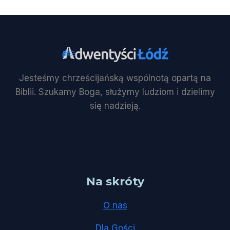
Jesteśmy chrześcijańską wspólnotą opartą na
Biblii. Szukamy Boga, służymy ludziom i dzielimy
się nadzieją.
Na skróty
O nas
Dla Gości