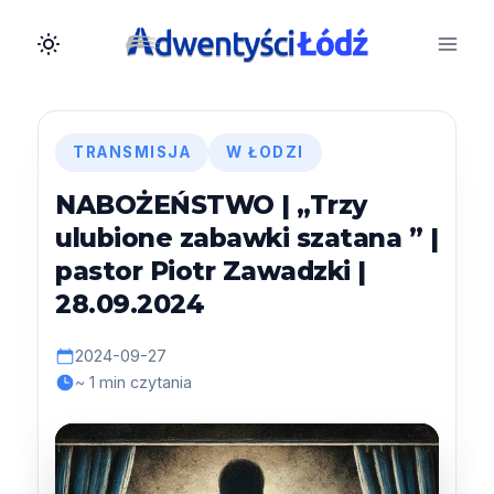
Przejdź
do
treści
TRANSMISJA
W ŁODZI
NABOŻEŃSTWO | „Trzy
ulubione zabawki szatana ” |
pastor Piotr Zawadzki |
28.09.2024
2024-09-27
~ 1 min czytania