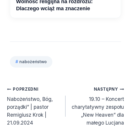
Wolność religijna na rozdrożu:
Dlaczego wciąż ma znaczenie
#
nabożeństwo
Tagi
wpisu:
Nawigacja
POPRZEDNI
NASTĘPNY
Nabożeństwo, Bóg,
19.10 – Koncert
wpisu
porządki” | pastor
charytatywny zespołu
Remigiusz Krok |
„New Heaven” dla
21.09.2024
małego Lucjana