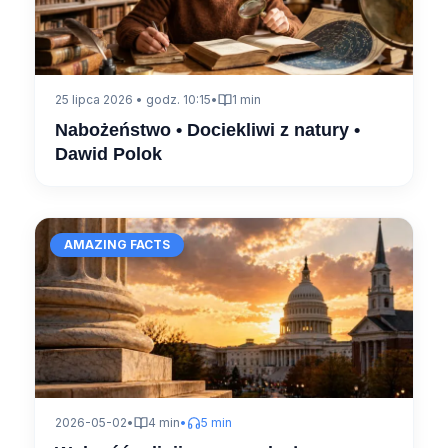
25 lipca 2026 • godz. 10:15
•
1 min
Nabożeństwo • Dociekliwi z natury •
Dawid Polok
AMAZING FACTS
2026-05-02
•
4 min
•
5 min