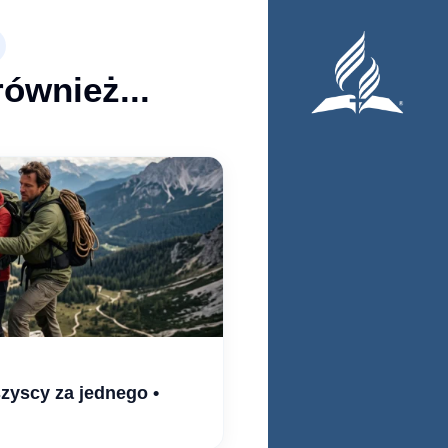
również...
zyscy za jednego •