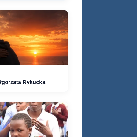
ałgorzata Rykucka