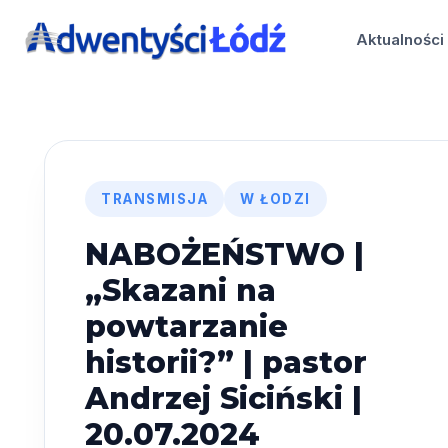
Przejdź
do
Aktualności
treści
TRANSMISJA
W ŁODZI
NABOŻEŃSTWO |
„Skazani na
powtarzanie
historii?” | pastor
Andrzej Siciński |
20.07.2024