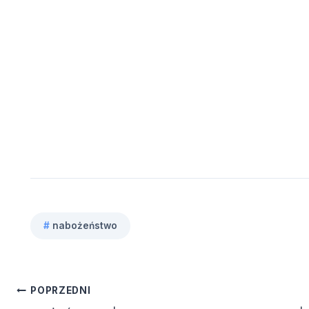
#
nabożeństwo
Tagi
wpisu:
Nawigacja
POPRZEDNI