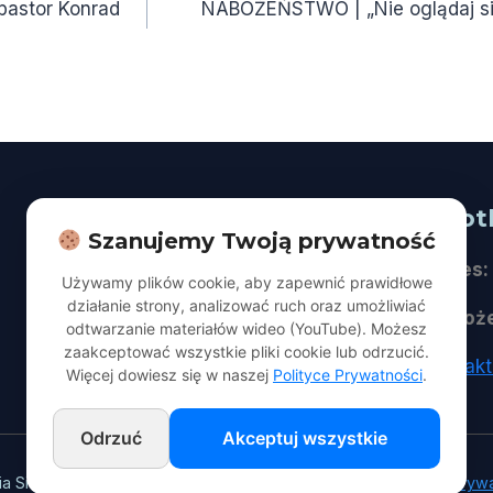
pastor Konrad
NABOŻEŃSTWO | „Nie oglądaj się 
Na skróty
Spot
Szanujemy Twoją prywatność
O nas
Adres:
Używamy plików cookie, aby zapewnić prawidłowe
działanie strony, analizować ruch oraz umożliwiać
Dla Gości
Naboż
odtwarzanie materiałów wideo (YouTube). Możesz
zaakceptować wszystkie pliki cookie lub odrzucić.
Aktualności | Publikacje
kontak
Więcej dowiesz się w naszej
Polityce Prywatności
.
Odrzuć
Akceptuj wszystkie
ia Siódmego w Łodzi. Wszelkie prawa zastrzeżone.
Polityka Pryw