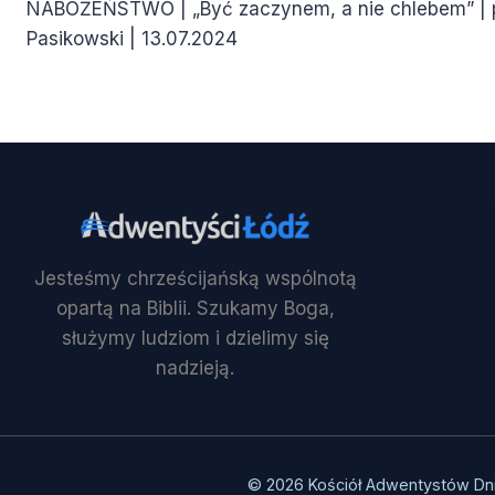
NABOŻEŃSTWO | „Być zaczynem, a nie chlebem” | 
wpisu
Pasikowski | 13.07.2024
Jesteśmy chrześcijańską wspólnotą
opartą na Biblii. Szukamy Boga,
służymy ludziom i dzielimy się
nadzieją.
© 2026 Kościół Adwentystów Dn