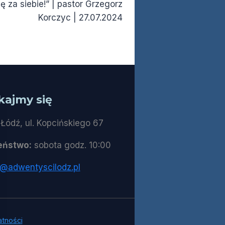
za siebie!” | pastor Grzegorz
Korczyc | 27.07.2024
kajmy się
Łódź, ul. Kopcińskiego 67
eństwo:
sobota godz. 10:00
t@adwentyscilodz.pl
atności