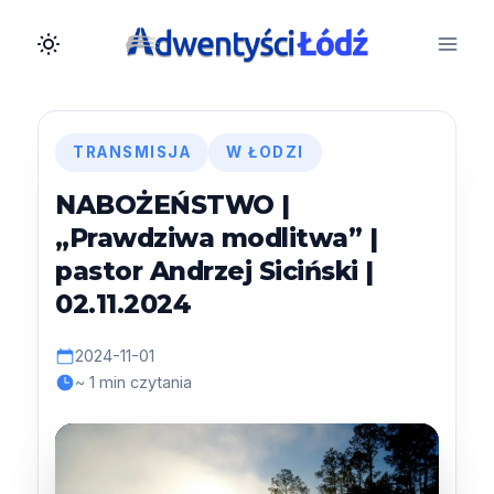
Przejdź
do
treści
TRANSMISJA
W ŁODZI
NABOŻEŃSTWO |
„Prawdziwa modlitwa” |
pastor Andrzej Siciński |
02.11.2024
2024-11-01
~ 1 min czytania