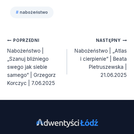
#
nabożeństwo
Tagi
wpisu:
Nawigacja
POPRZEDNI
NASTĘPNY
Nabożeństwo |
Nabożeństwo | „Atlas
wpisu
„Szanuj bliźniego
i cierpienie” | Beata
swego jak siebie
Pietruszewska |
samego” | Grzegorz
21.06.2025
Korczyc | 7.06.2025