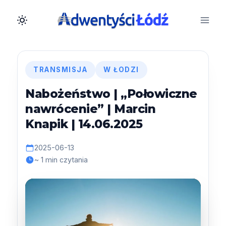
Przejdź
do
treści
TRANSMISJA
W ŁODZI
Nabożeństwo | „Połowiczne
nawrócenie” | Marcin
Knapik | 14.06.2025
2025-06-13
~ 1 min czytania