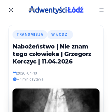
Przejdź
do
treści
TRANSMISJA
W ŁODZI
Nabożeństwo | Nie znam
tego człowieka | Grzegorz
Korczyc | 11.04.2026
2026-04-10
~ 1 min czytania