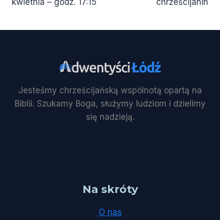
kwietnia – godz. 17:15
chrześcijanin
Jesteśmy chrześcijańską wspólnotą opartą na
Biblii. Szukamy Boga, służymy ludziom i dzielimy
się nadzieją.
Na skróty
O nas