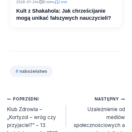
2026-01-24
•
6 min
•
1 min
Kult z Shakahola: Jak chrześcijanie
mogą unikać fałszywych nauczycieli?
#
nabożeństwo
Tagi
wpisu:
Nawigacja
POPRZEDNI
NASTĘPNY
Klub Zdrowia –
Uzależnienie od
wpisu
„Kortyzol – wróg czy
mediów
przyjaciel?” – 13
społecznościowych a