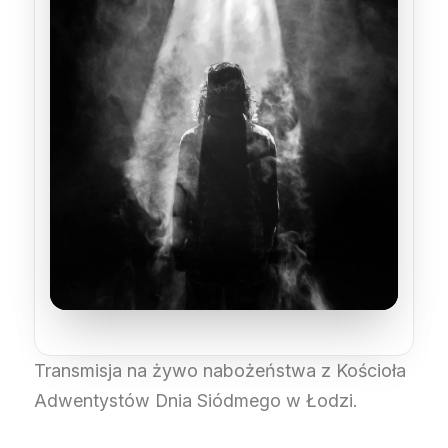
Transmisja na żywo nabożeństwa z Kościoła
Adwentystów Dnia Siódmego w Łodzi.