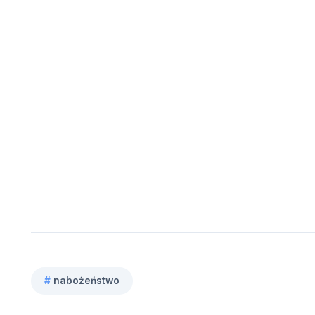
#
nabożeństwo
Tagi
wpisu: