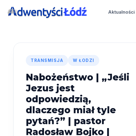
Przejdź
do
Aktualności
treści
TRANSMISJA
W ŁODZI
Nabożeństwo | „Jeśli
Jezus jest
odpowiedzią,
dlaczego miał tyle
pytań?” | pastor
Radosław Bojko |