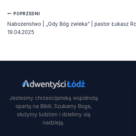
Nawigacja
POPRZEDNI
Nabożeństwo | „Gdy Bóg zwleka” | pastor Łukasz R
wpisu
19.04.2025
Jesteśmy chrześcijańską wspólnotą
opartą na Biblii. Szukamy Boga,
służymy ludziom i dzielimy się
nadzieją.