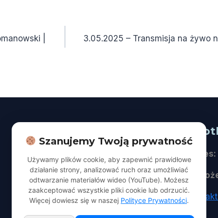
omanowski |
3.05.2025 – Transmisja na żywo 
Na skróty
Spot
Szanujemy Twoją prywatność
O nas
Adres:
Używamy plików cookie, aby zapewnić prawidłowe
działanie strony, analizować ruch oraz umożliwiać
Dla Gości
Naboż
odtwarzanie materiałów wideo (YouTube). Możesz
zaakceptować wszystkie pliki cookie lub odrzucić.
Aktualności | Publikacje
kontak
Więcej dowiesz się w naszej
Polityce Prywatności
.