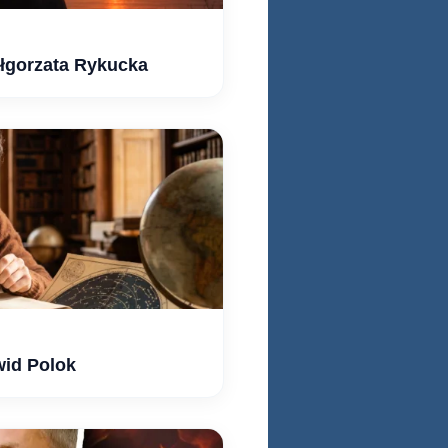
ałgorzata Rykucka
wid Polok