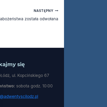
NASTĘPNY
nabożeństwa została odwołana
kajmy się
Łódź, ul. Kopcińskiego 67
eństwo:
sobota godz. 10:00
t@adwentyscilodz.pl