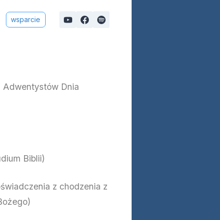
wsparcie
a Adwentystów Dnia
ium Biblii)
świadczenia z chodzenia z
 Bożego)