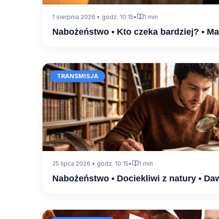
1 sierpnia 2026 • godz. 10:15
•
1 min
Nabożeństwo • Kto czeka bardziej? • M
TRANSMISJA
25 lipca 2026 • godz. 10:15
•
1 min
Nabożeństwo • Dociekliwi z natury • Da