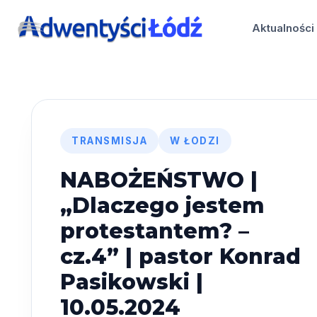
Przejdź
do
Aktualności
treści
TRANSMISJA
W ŁODZI
NABOŻEŃSTWO |
„Dlaczego jestem
protestantem? –
cz.4” | pastor Konrad
Pasikowski |
10.05.2024