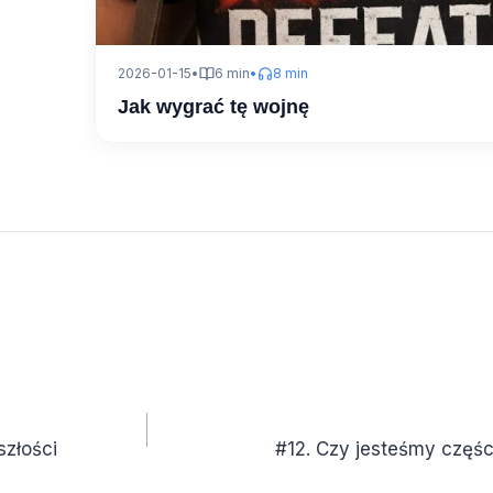
2026-01-15
•
6 min
•
8 min
Jak wygrać tę wojnę
szłości
#12. Czy jesteśmy częśc