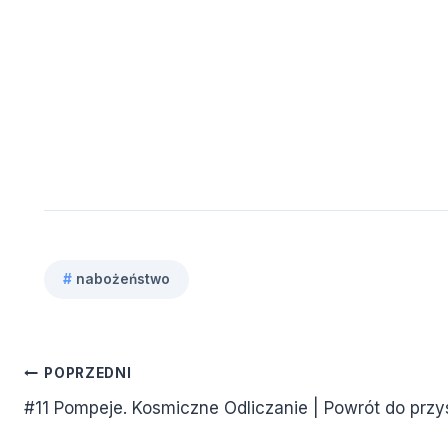
#
nabożeństwo
Tagi
wpisu:
Nawigacja
POPRZEDNI
#11 Pompeje. Kosmiczne Odliczanie | Powrót do przy
wpisu