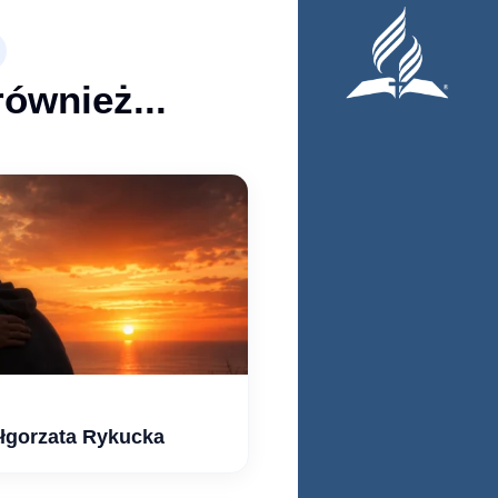
również...
ałgorzata Rykucka