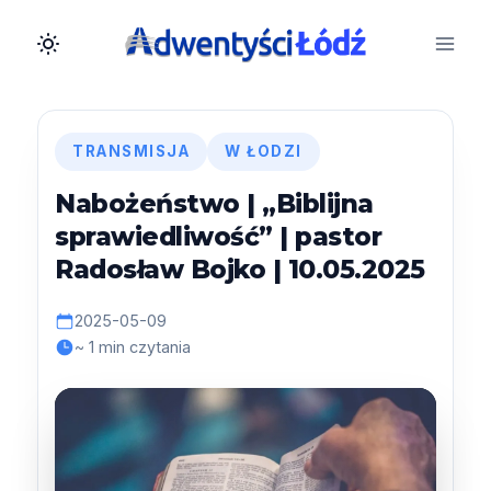
Przejdź
do
treści
TRANSMISJA
W ŁODZI
Nabożeństwo | „Biblijna
sprawiedliwość” | pastor
Radosław Bojko | 10.05.2025
2025-05-09
~ 1 min czytania