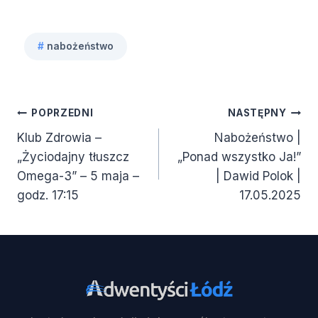
#
nabożeństwo
Tagi
wpisu:
Nawigacja
POPRZEDNI
NASTĘPNY
Klub Zdrowia –
Nabożeństwo |
wpisu
„Życiodajny tłuszcz
„Ponad wszystko Ja!”
Omega-3” – 5 maja –
| Dawid Polok |
godz. 17:15
17.05.2025