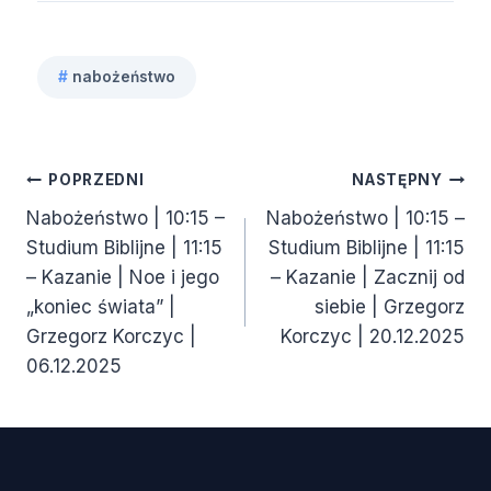
#
nabożeństwo
Tagi
wpisu:
Nawigacja
POPRZEDNI
NASTĘPNY
Nabożeństwo | 10:15 –
Nabożeństwo | 10:15 –
wpisu
Studium Biblijne | 11:15
Studium Biblijne | 11:15
– Kazanie | Noe i jego
– Kazanie | Zacznij od
„koniec świata” |
siebie | Grzegorz
Grzegorz Korczyc |
Korczyc | 20.12.2025
06.12.2025