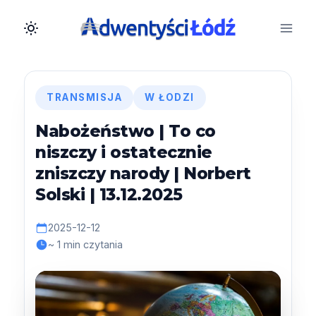
Przejdź
do
treści
TRANSMISJA
W ŁODZI
Nabożeństwo | To co
niszczy i ostatecznie
zniszczy narody | Norbert
Solski | 13.12.2025
2025-12-12
~ 1 min czytania