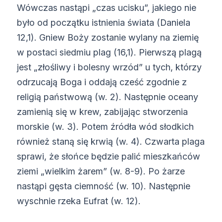
Wówczas nastąpi „czas ucisku”, jakiego nie
było od początku istnienia świata (Daniela
12,1). Gniew Boży zostanie wylany na ziemię
w postaci siedmiu plag (16,1). Pierwszą plagą
jest „złośliwy i bolesny wrzód” u tych, którzy
odrzucają Boga i oddają cześć zgodnie z
religią państwową (w. 2). Następnie oceany
zamienią się w krew, zabijając stworzenia
morskie (w. 3). Potem źródła wód słodkich
również staną się krwią (w. 4). Czwarta plaga
sprawi, że słońce będzie palić mieszkańców
ziemi „wielkim żarem” (w. 8-9). Po żarze
nastąpi gęsta ciemność (w. 10). Następnie
wyschnie rzeka Eufrat (w. 12).