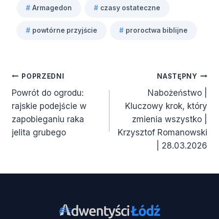
#
Armagedon
#
czasy ostateczne
Tagi
#
powtórne przyjście
#
proroctwa biblijne
wpisu:
Nawigacja
POPRZEDNI
NASTĘPNY
Powrót do ogrodu:
Nabożeństwo |
wpisu
rajskie podejście w
Kluczowy krok, który
zapobieganiu raka
zmienia wszystko |
jelita grubego
Krzysztof Romanowski
| 28.03.2026