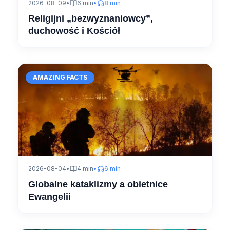
2026-08-09
•
6 min
•
8 min
Religijni „bezwyznaniowcy”,
duchowość i Kościół
AMAZING FACTS
2026-08-04
•
4 min
•
6 min
Globalne kataklizmy a obietnice
Ewangelii